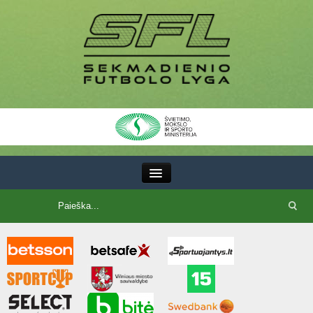
III Lyga
SFL Lyga
SFL taurė
7x7 CUP