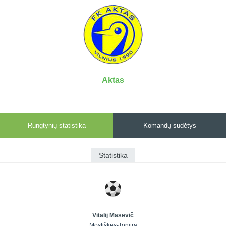
7x7 vasaros
Euro2016
VRFS Futsal
lyga
Vilnius
Cup
Lyga 8x8
Aukštaitijos
Įmonių lyga
senjorų
SFL rudens
čempionatas
taurė
Aktas
Snaigės taurė
Rungtynių statistika
Komandų sudėtys
Statistika
Vitalij Masevič
Mostiškės-Tonitra