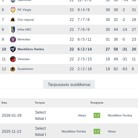
5
22
11 / 3 / 8
52
38
+14
36
6
22
9 / 4 / 9
36
38
-2
31
FK Vingis
7
22
7 / 7 / 8
30
32
-2
28
Ozo tapyrai
8
22
7 / 6 / 9
30
44
-14
27
Infra-ABC
9
22
6 / 5 / 11
31
36
-5
23
Nerealas
10
22
6 / 2 / 14
27
58
-31
20
Mostiškės-Tonitra
11
22
2 / 5 / 15
18
49
-31
11
Viesulas
12
22
2 / 2 / 18
19
82
-63
8
Susirinkom
Tarpusavio susitikimai
Data
Turnyras
Rungtynės
Select
2026-01-29
Aktas
5-3
Mostiškės-Tonitra
futsal I
Select
2025-11-13
Mostiškės-Tonitra
1-3
Aktas
futsal I