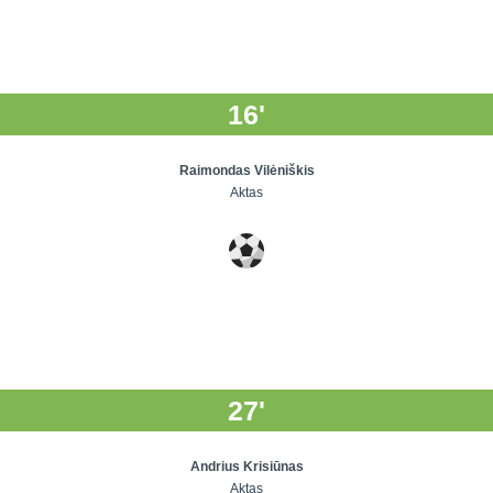
16'
Raimondas Vilėniškis
Aktas
27'
Andrius Krisiūnas
Aktas