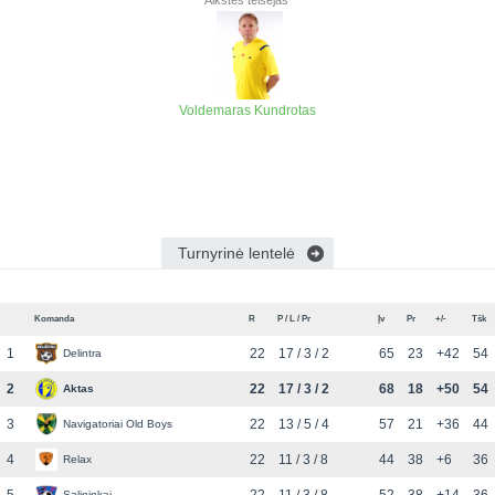
Aikštės teisėjas
Voldemaras Kundrotas
Turnyrinė lentelė
Komanda
R
P / L / Pr
Įv
Pr
+/-
Tšk
1
22
17 / 3 / 2
65
23
+42
54
Delintra
2
22
17 / 3 / 2
68
18
+50
54
Aktas
3
22
13 / 5 / 4
57
21
+36
44
Navigatoriai Old Boys
4
22
11 / 3 / 8
44
38
+6
36
Relax
Salininkai