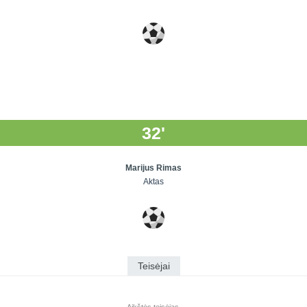
32'
Marijus Rimas
Aktas
Teisėjai