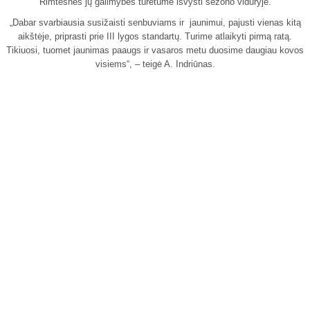
Rimtesnes jų galimybes turėtume išvysti sezono viduryje.
„Dabar svarbiausia susižaisti senbuviams ir jaunimui, pajusti vienas kitą
aikštėje, priprasti prie III lygos standartų. Turime atlaikyti pirmą ratą.
Tikiuosi, tuomet jaunimas paaugs ir vasaros metu duosime daugiau kovos
visiems“, – teigė A. Indriūnas.