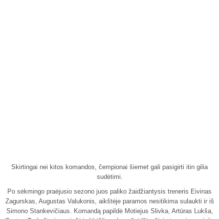
Skirtingai nei kitos komandos, čempionai šiemet gali pasigirti itin gilia
sudėtimi.
Po sėkmingo praėjusio sezono juos paliko žaidžiantysis treneris Eivinas
Zagurskas, Augustas Valukonis, aikštėje paramos nesitikima sulaukti ir iš
Simono Stankevičiaus. Komandą papildė Motiejus Slivka, Artūras Lukša,