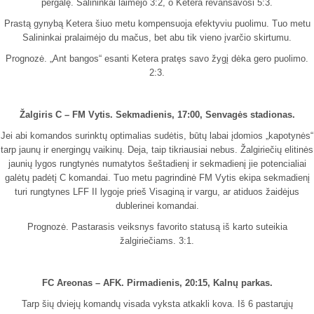
pergalę. Salininkai laimėjo 3:2, o Ketera revanšavosi 5:3.
Prastą gynybą Ketera šiuo metu kompensuoja efektyviu puolimu. Tuo metu
Salininkai pralaimėjo du mačus, bet abu tik vieno įvarčio skirtumu.
Prognozė. „Ant bangos“ esanti Ketera pratęs savo žygį dėka gero puolimo.
2:3.
Žalgiris C – FM Vytis. Sekmadienis, 17:00, Senvagės stadionas.
Jei abi komandos surinktų optimalias sudėtis, būtų labai įdomios „kapotynės“
tarp jaunų ir energingų vaikinų. Deja, taip tikriausiai nebus. Žalgiriečių elitinės
jaunių lygos rungtynės numatytos šeštadienį ir sekmadienį jie potencialiai
galėtų padėtį C komandai. Tuo metu pagrindinė FM Vytis ekipa sekmadienį
turi rungtynes LFF II lygoje prieš Visaginą ir vargu, ar atiduos žaidėjus
dublerinei komandai.
Prognozė. Pastarasis veiksnys favorito statusą iš karto suteikia
žalgiriečiams. 3:1.
FC Areonas – AFK. Pirmadienis, 20:15, Kalnų parkas.
Tarp šių dviejų komandų visada vyksta atkakli kova. Iš 6 pastarųjų