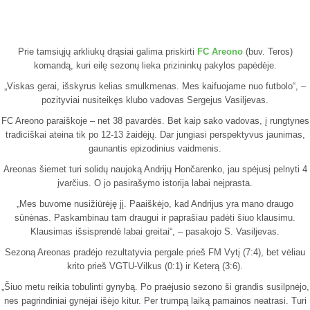
Prie tamsiųjų arkliukų drąsiai galima priskirti
FC Areono
(buv. Teros)
komandą, kuri eilę sezonų lieka prizininkų pakylos papėdėje.
„Viskas gerai, išskyrus kelias smulkmenas. Mes kaifuojame nuo futbolo“, –
pozityviai nusiteikęs klubo vadovas Sergejus Vasiljevas.
FC Areono paraiškoje – net 38 pavardės. Bet kaip sako vadovas, į rungtynes
tradiciškai ateina tik po 12-13 žaidėjų. Dar jungiasi perspektyvus jaunimas,
gaunantis epizodinius vaidmenis.
Areonas šiemet turi solidų naujoką Andrijų Hončarenko, jau spėjusį pelnyti 4
įvarčius. O jo pasirašymo istorija labai neįprasta.
„Mes buvome nusižiūrėję jį. Paaiškėjo, kad Andrijus yra mano draugo
sūnėnas. Paskambinau tam draugui ir paprašiau padėti šiuo klausimu.
Klausimas išsisprendė labai greitai“, – pasakojo S. Vasiljevas.
Sezoną Areonas pradėjo rezultatyvia pergale prieš FM Vytį (7:4), bet vėliau
krito prieš VGTU-Vilkus (0:1) ir Keterą (3:6).
„Šiuo metu reikia tobulinti gynybą. Po praėjusio sezono ši grandis susilpnėjo,
nes pagrindiniai gynėjai išėjo kitur. Per trumpą laiką pamainos neatrasi. Turi