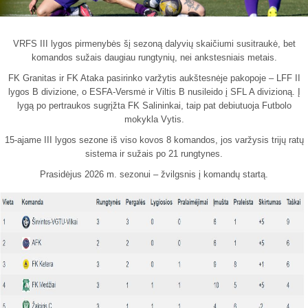
7x7 vasaros
Euro2016
VRFS Futsal
lyga
Vilnius
Cup
VRFS III lygos pirmenybės šį sezoną dalyvių skaičiumi susitraukė, bet
Lyga 8x8
Aukštaitijos
komandos sužais daugiau rungtynių, nei ankstesniais metais.
Įmonių lyga
senjorų
SFL rudens
čempionatas
FK Granitas ir FK Ataka pasirinko varžytis aukštesnėje pakopoje – LFF II
lygos B divizione, o ESFA-Versmė ir Viltis B nusileido į SFL A divizioną. Į
taurė
lygą po pertraukos sugrįžta FK Salininkai, taip pat debiutuoja Futbolo
Snaigės taurė
mokykla Vytis.
15-ajame III lygos sezone iš viso kovos 8 komandos, jos varžysis trijų ratų
sistema ir sužais po 21 rungtynes.
Prasidėjus 2026 m. sezonui – žvilgsnis į komandų startą.