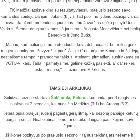
(8:1), o kaitroje pasidalinta po tašką su neparankiu varžovu Žalgiriu C (1:1).
FK Medžiai atsisveikino su rezultatyviausiu praėjusio sezono savo
komandos žaidėju Darijumi Jakšiu (8 įv.). Tad puolimo lyderio pozicija vis dar
laisva. Ją užimti pretenduoja jaunimas. Jau 4 įvarčius spėjo pelnyti Uosis
Vaitkus. Šiemet daugiau tikimasi iš jaunimo – Augusto Mocevičiaus bei brolių
Benedikto ir Jono Butkų.
„Manau, kad realiai galime pretenduoti į kovą dėl medalių, bet reikia gero
rungtynių lankymo. Pavyzdžiui prieš Žalgirį C neturėjome 5 pagrindo žaidėjų,
neatlaikėme tempo ir praradome taškus. Ateinantį pirmadienį susitinkame su
VGTU-Vilkais. Tada ir pamatysime, galime kažką pasiekti, ar dar reikės
ieškoti resursų“, – reziumavo P. Glosas.
TAMSIEJI ARKLIUKAI
Solidžiai sezone startavo
Šalčininkų Keteros
komanda, per 3 rungtynes
nuskynusi 2 pergales, kai nugalėjo Medžius (3:1) bei Areoną (6:3).
Ketera tęsia praėjusį rudenį pagautą gerą ritmą, kai sezoną pabaigė keturių
pergalių serija. Neabejotinai jiems tai suteikė daugiau pasitikėjimo savo
jėgomis.
„Išlikome pozityvūs po praėjusio sezono ir tą nusiteikimą atsinešėme ir į