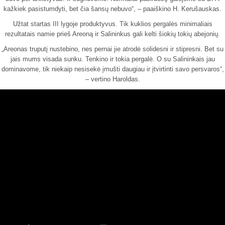
kažkiek pasistumdyti, bet čia šansų nebuvo“, – paaiškino H. Kerušauskas.
Užtat startas III lygoje produktyvus. Tik kuklios pergalės minimaliais
rezultatais namie prieš Areoną ir Salininkus gali kelti šiokių tokių abejonių.
„Areonas truputį nustebino, nes pernai jie atrodė solidesni ir stipresni. Bet su
jais mums visada sunku. Tenkino ir tokia pergalė. O su Salininkais jau
dominavome, tik niekaip nesisekė įmušti daugiau ir įtvirtinti savo persvaros“,
– vertino Haroldas.