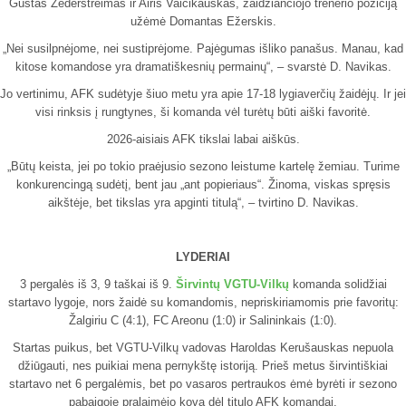
Gustas Zederštreimas ir Airis Vaičikauskas, žaidžiančiojo trenerio poziciją
užėmė Domantas Ežerskis.
„Nei susilpnėjome, nei sustiprėjome. Pajėgumas išliko panašus. Manau, kad
kitose komandose yra dramatiškesnių permainų“, – svarstė D. Navikas.
Jo vertinimu, AFK sudėtyje šiuo metu yra apie 17-18 lygiaverčių žaidėjų. Ir jei
visi rinksis į rungtynes, ši komanda vėl turėtų būti aiški favoritė.
2026-aisiais AFK tikslai labai aiškūs.
„Būtų keista, jei po tokio praėjusio sezono leistume kartelę žemiau. Turime
konkurencingą sudėtį, bent jau „ant popieriaus“. Žinoma, viskas spręsis
aikštėje, bet tikslas yra apginti titulą“, – tvirtino D. Navikas.
LYDERIAI
3 pergalės iš 3, 9 taškai iš 9.
Širvintų VGTU-Vilkų
komanda solidžiai
startavo lygoje, nors žaidė su komandomis, nepriskiriamomis prie favoritų:
Žalgiriu C (4:1), FC Areonu (1:0) ir Salininkais (1:0).
Startas puikus, bet VGTU-Vilkų vadovas Haroldas Kerušauskas nepuola
džiūgauti, nes puikiai mena pernykštę istoriją. Prieš metus širvintiškiai
startavo net 6 pergalėmis, bet po vasaros pertraukos ėmė byrėti ir sezono
pabaigoje pralaimėjo kovą dėl titulo AFK komandai.