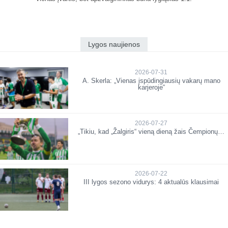
Lygos naujienos
2026-07-31
A. Skerla: „Vienas įspūdingiausių vakarų mano
karjeroje“
2026-07-27
„Tikiu, kad „Žalgiris“ vieną dieną žais Čempionų…
2026-07-22
III lygos sezono vidurys: 4 aktualūs klausimai