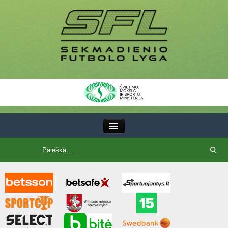
III Lyga
SFL Lyga
SFL taurė
7x7 CUP