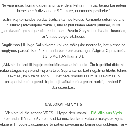
Ne visa mūsų komanda pernai pritarė idėjai keltis į III lygą, tačiau kai rudenį
laimėjome A divizioną ir SFL taurę, nuomonės pasikeitė.“
Salininkų komandos veidas tradiciškai nesikeičia. Komanda suformuota iš
Salininkų mikrorajono žaidėjų, nuolat įtraukiama vietos jaunimo, kuris
„apsišaudo“ greta ilgamečių klubo narių Pavelo Šarynskio, Rafalo Ruseckio,
ar Viliaus Jurgio Stakučio.
Sugrįžimas į III lygą Salininkams kol kas taškų dar neatnešė, bet pirmosios
rungtynės parodė, kad ši komanda bus konkurencinga: Žalgiriui C pralaimėta
1:2, o VGTU-Vilkams 0:1.
„Akivaizdu, kad III lygoje meistriškumas aukštesnis. Čia ir greičiai didesni,
reikia staigesnių sprendimų aikštėje. Suprantame, kad negalime tikėtis tokios
sėkmės, kaip žaidžiant SFL. Bet nėra prastas tas mūsų žaidimas, o
palaipsniui turėtų gerėti. Ir pirmieji taškai turėtų greitai ateiti“, – vylėsi P.
Janušauskas.
NAUJOKAI FM VYTIS
Vieninteliai šio sezono VRFS III lygos debiutantai –
FM Vilniaus Vytis
komanda. Būtina pažymėti, kad tai nėra konkreti Futbolo mokyklos Vytis
ekipa ar II lygoje žaidžiančios to paties pavadinimo komandos dubleriai. Tai –