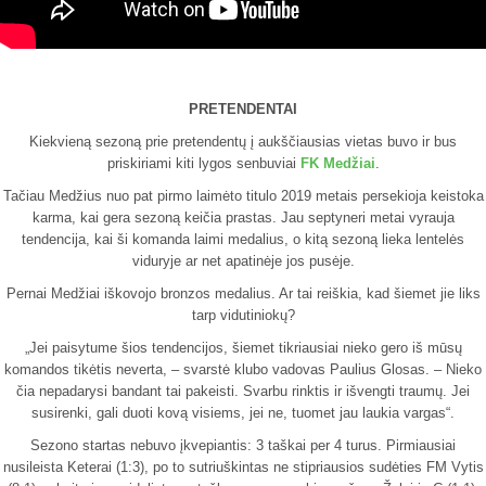
PRETENDENTAI
Kiekvieną sezoną prie pretendentų į aukščiausias vietas buvo ir bus
priskiriami kiti lygos senbuviai
FK Medžiai
.
Tačiau Medžius nuo pat pirmo laimėto titulo 2019 metais persekioja keistoka
karma, kai gera sezoną keičia prastas. Jau septyneri metai vyrauja
tendencija, kai ši komanda laimi medalius, o kitą sezoną lieka lentelės
viduryje ar net apatinėje jos pusėje.
Pernai Medžiai iškovojo bronzos medalius. Ar tai reiškia, kad šiemet jie liks
tarp vidutiniokų?
„Jei paisytume šios tendencijos, šiemet tikriausiai nieko gero iš mūsų
komandos tikėtis neverta, – svarstė klubo vadovas Paulius Glosas. – Nieko
čia nepadarysi bandant tai pakeisti. Svarbu rinktis ir išvengti traumų. Jei
susirenki, gali duoti kovą visiems, jei ne, tuomet jau laukia vargas“.
Sezono startas nebuvo įkvepiantis: 3 taškai per 4 turus. Pirmiausiai
nusileista Keterai (1:3), po to sutriuškintas ne stipriausios sudėties FM Vytis