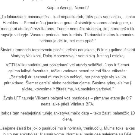
Kaip to išvengti šiemet?
„To labiausiai ir baiminamės – kad nepasikartotų toks pats scenarijus, – sako
Haroldas. – Pernai mūsų jaunimas gerai užsisėdėjo vasaros atostogose, o
rudenį tai atsiliepė rezultatams. Turime nemažai studentų, jie į ritmą grįžo tik
rugsėjo viduryje. Vasaros periodas bus kertinis. Tikriausiai ir kitos komandos
nerimauja dėl to, bet mes ypač.“
Širvintų komanda tarpsezoniu pildėsi keliais naujokais, iš kurių galima išskirti
Martyną Valukonį, Roką Masenzovą ir vartininką Justiną Lesicką.
VGTU-Vilkų sudėtis „ant popieriaus“ vėl atrodo solidžiai. Juos ir šiemet
galima laikyti favoritais, tačiau vadovas nenori priimti šitos etiketės:
„Pastarieji du sezonai mums buvo neblogi, bet pabaigoje vis kai ko
pritrūkdavo. Šiemet garsiai nieko nedeklaruojame. Būsime tylūs, eisime į
aikštę, kovosime ir žiūrėsime, ką pasiūlys varžovai.“
Žygis LFF taurėje Vilkams baigėsi vos prasidėjęs – pirmame etape jie 0:7
neatsilaikė prieš Vilniaus BFA.
Įtakos tam neabejotinai turėjo ankstyva mačo data – teko žaisti balandžio 10
dieną.
„Išėjome žaisti be jokio pasiruošimo ir normalių treniruočių. Mums toks laikas
buvo per ankstyvas. Ir sugriuvome. Normaliai pasiruošę galėjome su BFA