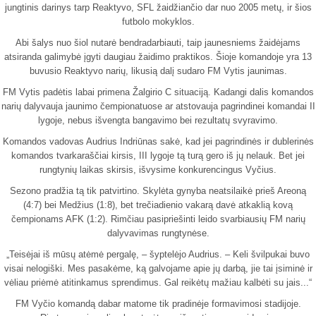
jungtinis darinys tarp Reaktyvo, SFL žaidžiančio dar nuo 2005 metų, ir šios
futbolo mokyklos.
Abi šalys nuo šiol nutarė bendradarbiauti, taip jaunesniems žaidėjams
atsiranda galimybė įgyti daugiau žaidimo praktikos. Šioje komandoje yra 13
buvusio Reaktyvo narių, likusią dalį sudaro FM Vytis jaunimas.
FM Vytis padėtis labai primena Žalgirio C situaciją. Kadangi dalis komandos
narių dalyvauja jaunimo čempionatuose ar atstovauja pagrindinei komandai II
lygoje, nebus išvengta bangavimo bei rezultatų svyravimo.
Komandos vadovas Audrius Indriūnas sakė, kad jei pagrindinės ir dublerinės
komandos tvarkaraščiai kirsis, III lygoje tą turą gero iš jų nelauk. Bet jei
rungtynių laikas skirsis, išvysime konkurencingus Vyčius.
Sezono pradžia tą tik patvirtino. Skylėta gynyba neatsilaikė prieš Areoną
(4:7) bei Medžius (1:8), bet trečiadienio vakarą davė atkaklią kovą
čempionams AFK (1:2). Rimčiau pasipriešinti leido svarbiausių FM narių
dalyvavimas rungtynėse.
„Teisėjai iš mūsų atėmė pergalę, – šyptelėjo Audrius. – Keli švilpukai buvo
visai nelogiški. Mes pasakėme, ką galvojame apie jų darbą, jie tai įsiminė ir
vėliau priėmė atitinkamus sprendimus. Gal reikėtų mažiau kalbėti su jais...“
FM Vyčio komandą dabar matome tik pradinėje formavimosi stadijoje.