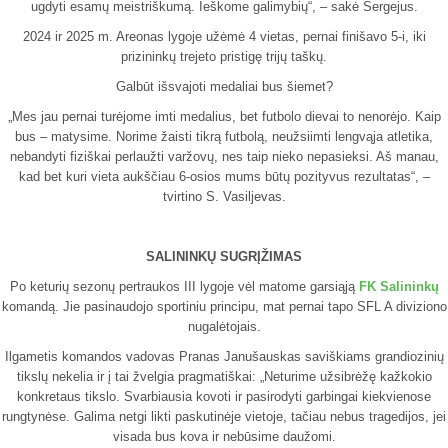
ugdyti esamų meistriškumą. Ieškome galimybių“, – sakė Sergejus.
2024 ir 2025 m. Areonas lygoje užėmė 4 vietas, pernai finišavo 5-i, iki
prizininkų trejeto pristigę trijų taškų.
Galbūt išsvajoti medaliai bus šiemet?
„Mes jau pernai turėjome imti medalius, bet futbolo dievai to nenorėjo. Kaip
bus – matysime. Norime žaisti tikrą futbolą, neužsiimti lengvąja atletika,
nebandyti fiziškai perlaužti varžovų, nes taip nieko nepasieksi. Aš manau,
kad bet kuri vieta aukščiau 6-osios mums būtų pozityvus rezultatas“, –
tvirtino S. Vasiljevas.
SALININKŲ SUGRĮŽIMAS
Po keturių sezonų pertraukos III lygoje vėl matome garsiąją
FK Salininkų
komandą. Jie pasinaudojo sportiniu principu, mat pernai tapo SFL A diviziono
nugalėtojais.
Ilgametis komandos vadovas Pranas Janušauskas saviškiams grandiozinių
tikslų nekelia ir į tai žvelgia pragmatiškai: „Neturime užsibrėžę kažkokio
konkretaus tikslo. Svarbiausia kovoti ir pasirodyti garbingai kiekvienose
rungtynėse. Galima netgi likti paskutinėje vietoje, tačiau nebus tragedijos, jei
visada bus kova ir nebūsime daužomi.