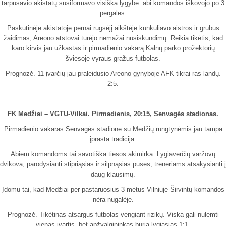
tarpusavio akistatų susiformavo visiška lygybė: abi komandos iškovojo po 3
pergales.
Paskutinėje akistatoje pernai rugsėjį aikštėje kunkuliavo aistros ir grubus
žaidimas, Areono atstovai turėjo nemažai nusiskundimų. Reikia tikėtis, kad
karo kirvis jau užkastas ir pirmadienio vakarą Kalnų parko prožektorių
šviesoje vyraus gražus futbolas.
Prognozė. 11 įvarčių jau praleidusio Areono gynyboje AFK tikrai ras landų.
2:5.
FK Medžiai – VGTU-Vilkai. Pirmadienis, 20:15, Senvagės stadionas.
Pirmadienio vakaras Senvagės stadione su Medžių rungtynėmis jau tampa
įprasta tradicija.
Abiem komandoms tai savotiška tiesos akimirka. Lygiaverčių varžovų
dvikova, parodysianti stipriąsias ir silpnąsias puses, treneriams atsakysianti į
daug klausimų.
Įdomu tai, kad Medžiai per pastaruosius 3 metus Vilniuje Širvintų komandos
nėra nugalėję.
Prognozė. Tikėtinas atsargus futbolas vengiant rizikų. Viską gali nulemti
vienas įvartis, bet apžvalgininkas buria lygiąsias 1:1.