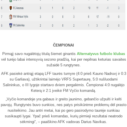
ČEMPIONAI
Pirmąjį savo nugalėtojų titulą šiemet ginantis
Alternatyvus futbolo klubas
vėl turėjo labai intensyvią sezono pradžią, kai per nepilnas keturias savaites
sužaidė 5 rungtynes.
AFK pasiekė antrąjį etapą LFF taurės turnyre (4:0 prieš Kauno Nadruvį ir 0:3
su Garliava), užtikrintai laimėjo VRFS Supertaurę, 5:0 nušluodami
Salininkus, o III lygoje startavo dviem pergalėmis. Čempionai 4:0 nugalėjo
Keterą ir 2:1 įveikė FM Vyčio komandą.
„Vyčio komandoje yra gabaus ir greito jaunimo, gebančio užpulti ir kelti
pavojų. Rungtynės buvo sunkios, nes patys prisikūrėme problemų dėl prasto
nusiteikimo. Jau antri metai, kai po gero pasirodymo taurėje sunkiau
susikaupti lygai. Ypač prieš komandas, kurių pirmieji rezultatai neatrodo
sėkmingi“, – paaiškino AFK vadovas Darius Navikas.