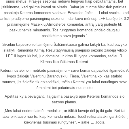
šiuos metus. Praėjęs sezonas nebuvo lengvas kaip debiutantams, bet
įsitikinome, kad galime kovoti su visais. Dabar jau turime šiek tiek patirties,
– pasakojo Keteros komandos vadovas Edvardas Jočis. – Labai svarbu, kad
anksti pradėjome pasirengimą sezonui – dar kovo mėnesį. LFF taurėje tik 0:2
pralaimėjome Mažeikių Atmosferos komandai, antrą įvartį praleidę tik
paskutinėmis minutėmis. Tos rungtynės komandai pridėjo daugiau
pasitikėjimo savo jėgomis.“
Svarbiu tarpsezonio laimėjimu Šalčininkuose galima laikyti tai, kad pavyko
išlaikyti Raimondą Klimą. Rezultatyviausią praėjusio sezono žaidėją viliojo
LFF II lygos klubai, juo domėjosi ir kitos III lygos komandos, tačiau R.
Klimas liko ištikimas Keterai.
Ketera nustebino ir netikėtu pasirašymu – savo komandą papildė ilgamečiu A
lygos žaidėju Valentinu Baranovskiu. Tiesa, Valentiną kol kas stabdo
traumos, jis žaidžia tik epizodiškai, tačiau Keterai yra labai naudingas savo
išmintimi bei patarimais nuo suolo.
Apetitas kyla bevalgant. Tą galima pasakyti apie Keteros komandos šio
sezono planus.
„Mes labai norime laimėti medalius, ar išlikti kovoje dėl jų iki galo. Bet tai
labai priklauso nuo to, kaip komanda rinksis. Todėl reikia atsakingai žiūrėti į
kiekvienas būsimas rungtynes“, – sakė E. Jočis.