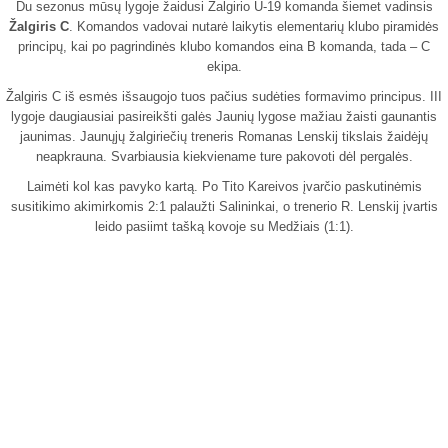
Du sezonus mūsų lygoje žaidusi Žalgirio U-19 komanda šiemet vadinsis
Žalgiris C
. Komandos vadovai nutarė laikytis elementarių klubo piramidės
principų, kai po pagrindinės klubo komandos eina B komanda, tada – C
ekipa.
Žalgiris C iš esmės išsaugojo tuos pačius sudėties formavimo principus. III
lygoje daugiausiai pasireikšti galės Jaunių lygose mažiau žaisti gaunantis
jaunimas. Jaunųjų žalgiriečių treneris Romanas Lenskij tikslais žaidėjų
neapkrauna. Svarbiausia kiekviename ture pakovoti dėl pergalės.
Laimėti kol kas pavyko kartą. Po Tito Kareivos įvarčio paskutinėmis
susitikimo akimirkomis 2:1 palaužti Salininkai, o trenerio R. Lenskij įvartis
leido pasiimt tašką kovoje su Medžiais (1:1).