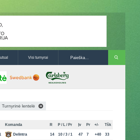
utsal
Visi turnyrai
Turnyrinė lentelė
Komanda
R
P / L / Pr
Įv
Pr
+/-
Tšk
1
Delintra
14
10 / 3 / 1
47
7
+40
33