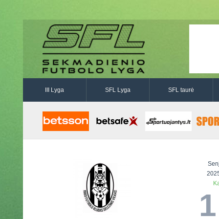
III Lyga
SFL Lyga
SFL taurė
Sen
2025
Ka
1