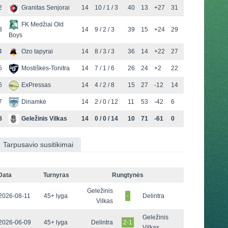
2
Granitas Senjorai
14
10 / 1 / 3
40
13
+27
31
FK Medžiai Old
3
14
9 / 2 / 3
39
15
+24
29
Boys
4
Ozo tapyrai
14
8 / 3 / 3
36
14
+22
27
5
Mostiškės-Tonitra
14
7 / 1 / 6
26
24
+2
22
6
ExPressas
14
4 / 2 / 8
15
27
-12
14
7
Dinamkė
14
2 / 0 / 12
11
53
-42
6
8
Geležinis Vilkas
14
0 / 0 / 14
10
71
-61
0
Tarpusavio susitikimai
Data
Turnyras
Rungtynės
Geležinis
2026-08-11
45+ lyga
-
Delintra
Vilkas
Geležinis
2026-06-09
45+ lyga
Delintra
2-1
Vilkas