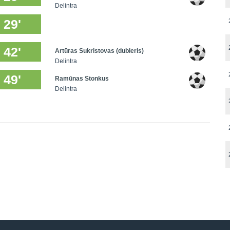
Delintra
29'
42'
Artūras Sukristovas (dubleris)
Delintra
49'
Ramūnas Stonkus
Delintra