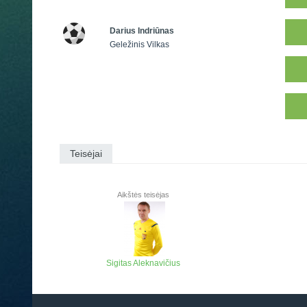
Darius Indriūnas
Geležinis Vilkas
Teisėjai
Aikštės teisėjas
Sigitas Aleknavičius