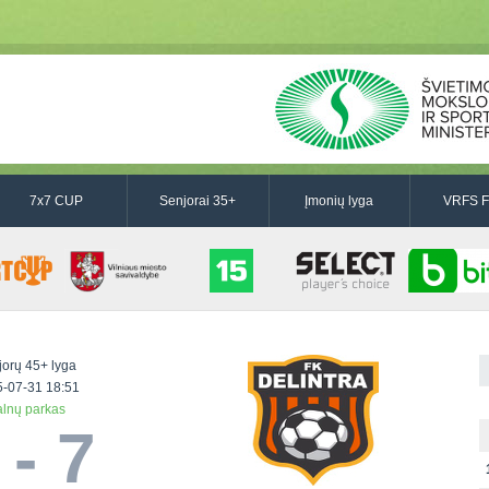
7x7 CUP
Senjorai 35+
Įmonių lyga
VRFS F
jorų 45+ lyga
-07-31 18:51
lnų parkas
 - 7