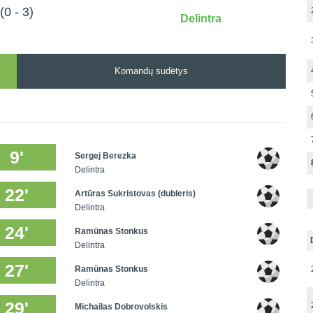
(0 - 3)
Delintra
Komandų sudėtys
9'
Sergej Berezka
Delintra
22'
Artūras Sukristovas (dubleris)
Delintra
24'
Ramūnas Stonkus
Delintra
27'
Ramūnas Stonkus
Delintra
29'
Michailas Dobrovolskis