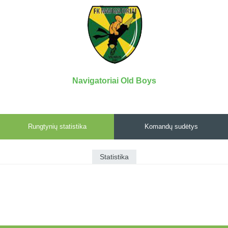
7x7 vasaros
Euro2016
VRFS Futsal
lyga
Vilnius
Cup
Lyga 8x8
Aukštaitijos
Įmonių lyga
senjorų
SFL rudens
čempionatas
taurė
Navigatoriai Old Boys
Snaigės taurė
Rungtynių statistika
Komandų sudėtys
Statistika