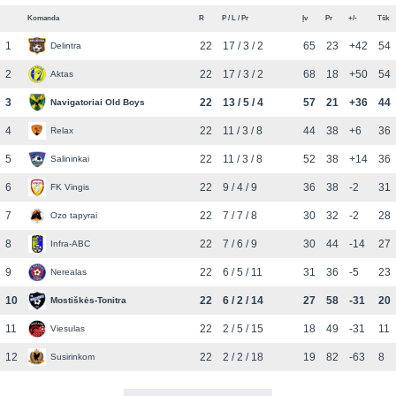
Komanda
R
P / L / Pr
Įv
Pr
+/-
Tšk
1
22
17 / 3 / 2
65
23
+42
54
Delintra
2
22
17 / 3 / 2
68
18
+50
54
Aktas
3
22
13 / 5 / 4
57
21
+36
44
Navigatoriai Old Boys
4
22
11 / 3 / 8
44
38
+6
36
Relax
5
22
11 / 3 / 8
52
38
+14
36
Salininkai
6
22
9 / 4 / 9
36
38
-2
31
FK Vingis
7
22
7 / 7 / 8
30
32
-2
28
Ozo tapyrai
8
22
7 / 6 / 9
30
44
-14
27
Infra-ABC
9
22
6 / 5 / 11
31
36
-5
23
Nerealas
10
22
6 / 2 / 14
27
58
-31
20
Mostiškės-Tonitra
11
22
2 / 5 / 15
18
49
-31
11
Viesulas
12
22
2 / 2 / 18
19
82
-63
8
Susirinkom