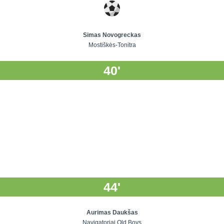
Simas Novogreckas
Mostiškės-Tonitra
40'
44'
Aurimas Daukšas
Navigatoriai Old Boys