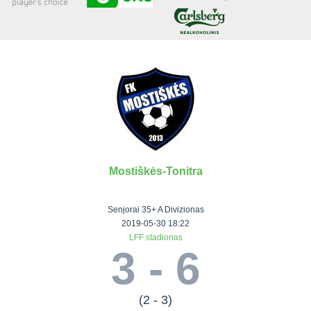
Senjorai 35+
Įmonių lyga
VRFS Futsal
Visi turnyrai
Mostiškės-Tonitra
Lauko
Vaikų ir
Senjorų ir
Vilniaus
futbolas
moterų
salės
futbolas
Senjorai 35+ A Divizionas
futbolas
futbolas
II Lyga
Vilnius World
2019-05-30 18:22
LFF stadionas
III Lyga
Cup
Vaikų lyga
Senjorai 35+
3 - 6
SFL Lyga
Mini futbolo
Senjorai 45+
Moterų lyga
SFL taurė
lyga‎
Futsal 45+
VRFS Taurė
Vasaros futbolo
VRFS Futsal
(2 - 3)
7x7 CUP
lyga
Select II