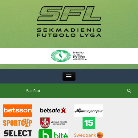
III Lyga
SFL Lyga
SFL taurė
7x7 CUP