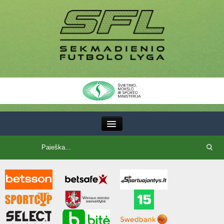
III Lyga
SFL Lyga
SFL taurė
7x7 CUP