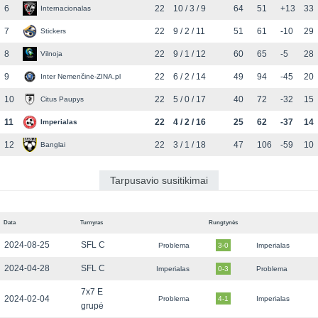
6
22
10 / 3 / 9
64
51
+13
33
Internacionalas
7
22
9 / 2 / 11
51
61
-10
29
Stickers
8
22
9 / 1 / 12
60
65
-5
28
Vilnoja
9
22
6 / 2 / 14
49
94
-45
20
Inter Nemenčinė-ZINA.pl
10
22
5 / 0 / 17
40
72
-32
15
Citus Paupys
11
22
4 / 2 / 16
25
62
-37
14
Imperialas
12
22
3 / 1 / 18
47
106
-59
10
Banglai
Tarpusavio susitikimai
Data
Turnyras
Rungtynės
2024-08-25
SFL C
Problema
3-0
Imperialas
2024-04-28
SFL C
Imperialas
0-3
Problema
7x7 E
2024-02-04
Problema
4-1
Imperialas
grupė