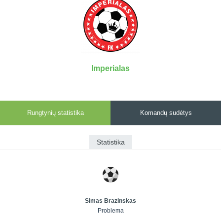
7x7 vasaros
Euro2016
VRFS Futsal
lyga
Vilnius
Cup
Lyga 8x8
Aukštaitijos
Įmonių lyga
senjorų
SFL rudens
čempionatas
taurė
Imperialas
Snaigės taurė
Rungtynių statistika
Komandų sudėtys
Statistika
Simas Brazinskas
Problema