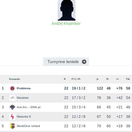
Andžej Kliujenkov
Turnyrinė lentelė
Komanda
R
P / L / Pr
Įv
Pr
+/-
Tšk
1
22
19 / 1 / 2
122
46
+76
58
Problema
2
22
17 / 3 / 2
78
36
+42
54
Maraksis
3
22
15 / 3 / 4
66
45
+21
48
Ave.Ko. - ZINA.pl
4
22
12 / 2 / 8
67
50
+17
38
Malanka 8
5
22
12 / 2 / 8
79
60
+19
38
WorldOne United