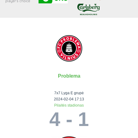
Senjorai 35+
Įmonių lyga
VRFS Futsal
Visi turnyrai
Problema
Lauko
Vaikų ir
Senjorų ir
Vilniaus
futbolas
moterų
salės
futbolas
7x7 Lyga E grupė
futbolas
futbolas
II Lyga
Vilnius World
2024-02-04 17:13
Pilaitės stadionas
III Lyga
Cup
Vaikų lyga
Senjorai 35+
4 - 1
SFL Lyga
Mini futbolo
Senjorai 45+
Moterų lyga
SFL taurė
lyga‎
Futsal 45+
VRFS Taurė
Vasaros futbolo
VRFS Futsal
7x7 CUP
lyga
Select II