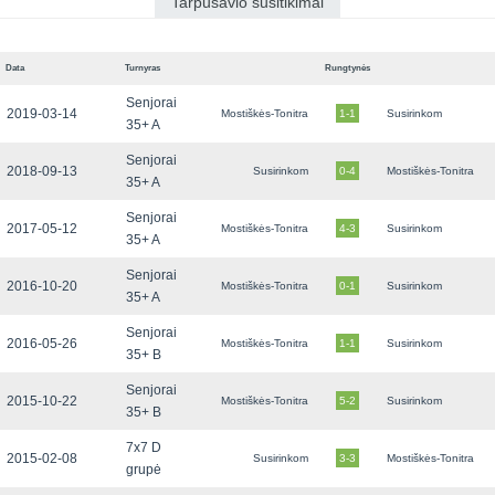
Tarpusavio susitikimai
Data
Turnyras
Rungtynės
Senjorai
2019-03-14
Mostiškės-Tonitra
1-1
Susirinkom
35+ A
Senjorai
2018-09-13
Susirinkom
0-4
Mostiškės-Tonitra
35+ A
Senjorai
2017-05-12
Mostiškės-Tonitra
4-3
Susirinkom
35+ A
Senjorai
2016-10-20
Mostiškės-Tonitra
0-1
Susirinkom
35+ A
Senjorai
2016-05-26
Mostiškės-Tonitra
1-1
Susirinkom
35+ B
Senjorai
2015-10-22
Mostiškės-Tonitra
5-2
Susirinkom
35+ B
7x7 D
2015-02-08
Susirinkom
3-3
Mostiškės-Tonitra
grupė