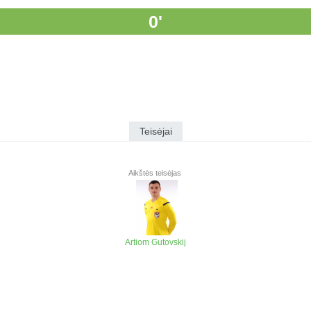
0'
Teisėjai
Aikštės teisėjas
Artiom Gutovskij