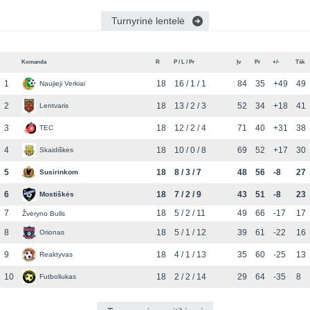
Turnyrinė lentelė
Komanda
R
P / L / Pr
Įv
Pr
+/-
Tšk
1
18
16 / 1 / 1
84
35
+49
49
Naujieji Verkiai
2
18
13 / 2 / 3
52
34
+18
41
Lentvaris
3
18
12 / 2 / 4
71
40
+31
38
TEC
4
18
10 / 0 / 8
69
52
+17
30
Skaidiškės
5
18
8 / 3 / 7
48
56
-8
27
Susirinkom
6
18
7 / 2 / 9
43
51
-8
23
Mostiškės
7
18
5 / 2 / 11
49
66
-17
17
Žvėryno Bulls
8
18
5 / 1 / 12
39
61
-22
16
Orionas
9
18
4 / 1 / 13
35
60
-25
13
Reaktyvas
10
18
2 / 2 / 14
29
64
-35
8
Futboliukas