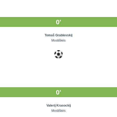
0'
Tomaš Grablevskij
Mostiškės
0'
Valerij Krasockij
Mostiškės