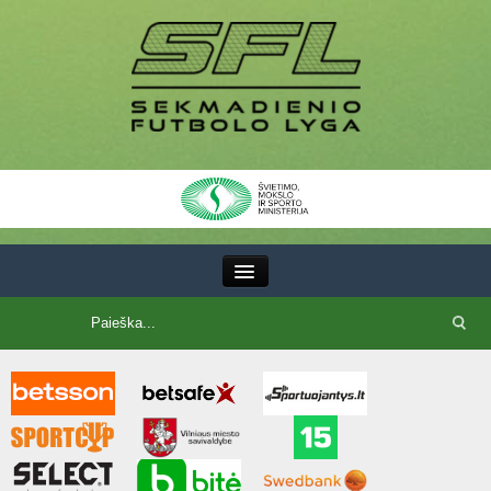
III Lyga
SFL Lyga
SFL taurė
7x7 CUP