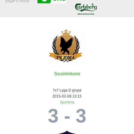
Senjorai 35+
Įmonių lyga
VRFS Futsal
Visi turnyrai
Susirinkom
Lauko
Vaikų ir
Senjorų ir
Vilniaus
futbolas
moterų
salės
futbolas
7x7 Lyga D grupė
futbolas
futbolas
II Lyga
Vilnius World
2015-02-08 13:15
Sportima
III Lyga
Cup
Vaikų lyga
Senjorai 35+
3 - 3
SFL Lyga
Mini futbolo
Senjorai 45+
Moterų lyga
SFL taurė
lyga‎
Futsal 45+
VRFS Taurė
Vasaros futbolo
VRFS Futsal
7x7 CUP
lyga
Select II