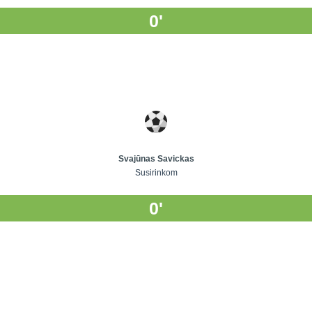
0'
Svajūnas Savickas
Susirinkom
0'