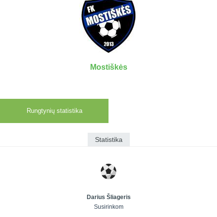
7x7 vasaros
Euro2016
VRFS Futsal
lyga
Vilnius
Cup
Lyga 8x8
Aukštaitijos
Įmonių lyga
senjorų
SFL rudens
čempionatas
taurė
Mostiškės
Snaigės taurė
Rungtynių statistika
Statistika
Darius Šliageris
Susirinkom