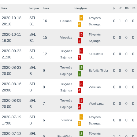
Data
Turnyras
Turas
Rungtynės
Įv.
RP
GK
RK
2020-10-18
SFL
6-
Tėvynės
16
0
1
0
0
Gariūnai
20:10
B1
6
Sąjunga
2020-10-11
SFL
5-
Tėvynės
15
0
0
0
0
Viesulas
16:30
B1
1
Sąjunga
2020-09-23
SFL
Tėvynės
0-
12
0
0
0
0
Katastrofa
21:30
B1
Sąjunga
3
2020-08-23
SFL
Tėvynės
2-
9
0
0
0
0
Euforija-Tirola
20:00
B
Sąjunga
1
2020-08-16
SFL
Tėvynės
3-
8
0
0
0
0
Viesulas
20:00
B
Sąjunga
4
2020-08-09
SFL
Tėvynės
1-
7
0
0
0
0
Vieni vartai
20:00
B
Sąjunga
3
2020-07-19
SFL
2-
Tėvynės
6
0
0
0
0
Visinčia
17:00
B
2
Sąjunga
2020-07-12
SFL
2-
Tėvynės
5
1
1
0
0
Skaidiškės