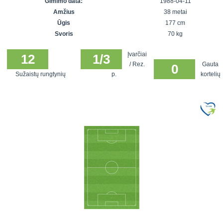
Gimimo data:
1988-04-11
7x7 vasaros
Euro2016
VRFS Futsal
Amžius
38 metai
lyga
Vilnius
Cup
Ūgis
177 cm
Lyga 8x8
Aukštaitijos
Svoris
70 kg
Įmonių lyga
senjorų
Įvarčiai
SFL rudens
12
1/3
čempionatas
/ Rez.
Gauta
0
taurė
Sužaistų rungtynių
p.
kortelių
Snaigės taurė