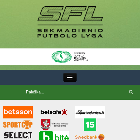
III Lyga
SFL Lyga
SFL taurė
7x7 CUP