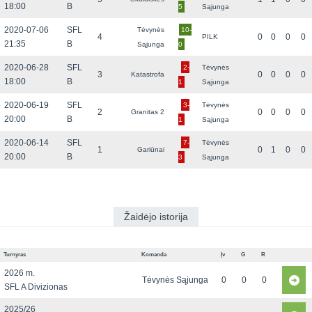
18:00
B
5
Sąjunga
2020-07-06
SFL
Tėvynės
10-
4
0
0
0
0
PILK
21:35
B
Sąjunga
0
2020-06-28
SFL
2-
Tėvynės
3
0
0
0
0
Katastrofa
18:00
B
1
Sąjunga
2020-06-19
SFL
3-
Tėvynės
2
0
0
0
0
Granitas 2
20:00
B
1
Sąjunga
2020-06-14
SFL
7-
Tėvynės
1
0
1
0
0
Gariūnai
20:00
B
3
Sąjunga
Žaidėjo istorija
Turnyras
Komanda
Įv
G
R
2026 m.
Tėvynės Sąjunga
0
0
0
SFL A Divizionas
2025/26