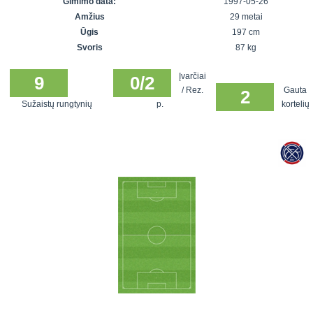
Gimimo data:
1997-05-26
7x7 vasaros
Euro2016
VRFS Futsal
Amžius
29 metai
lyga
Vilnius
Cup
Ūgis
197 cm
Lyga 8x8
Aukštaitijos
Svoris
87 kg
Įmonių lyga
senjorų
Įvarčiai
SFL rudens
9
0/2
čempionatas
/ Rez.
Gauta
2
taurė
Sužaistų rungtynių
p.
kortelių
Snaigės taurė