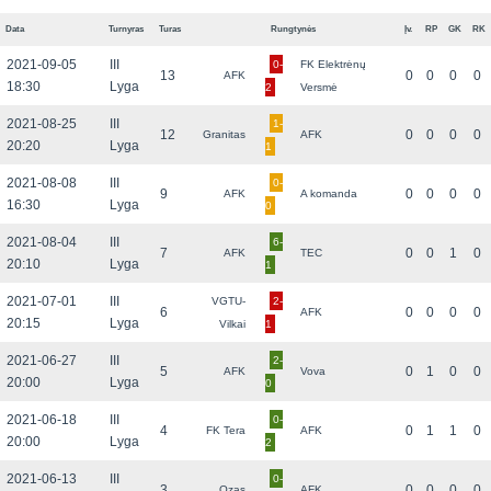
Data
Turnyras
Turas
Rungtynės
Įv.
RP
GK
RK
2021-09-05
III
0-
FK Elektrėnų
13
0
0
0
0
AFK
18:30
Lyga
2
Versmė
2021-08-25
III
1-
12
0
0
0
0
Granitas
AFK
20:20
Lyga
1
2021-08-08
III
0-
9
0
0
0
0
AFK
A komanda
16:30
Lyga
0
2021-08-04
III
6-
7
0
0
1
0
AFK
TEC
20:10
Lyga
1
2021-07-01
III
VGTU-
2-
6
0
0
0
0
AFK
20:15
Lyga
Vilkai
1
2021-06-27
III
2-
5
0
1
0
0
AFK
Vova
20:00
Lyga
0
2021-06-18
III
0-
4
0
1
1
0
FK Tera
AFK
20:00
Lyga
2
2021-06-13
III
0-
3
0
0
0
0
Ozas
AFK