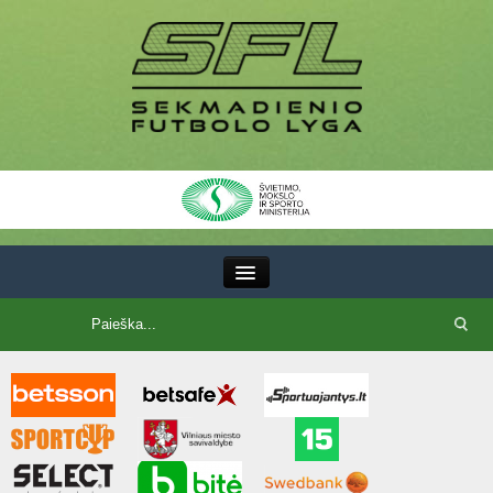
III Lyga
SFL Lyga
SFL taurė
7x7 CUP