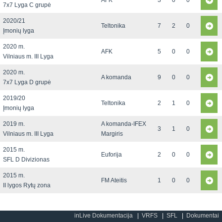
AFK
3
0
0
7x7 Lyga C grupė
2020/21
Teltonika
7
2
0
Įmonių lyga
2020 m.
AFK
5
0
0
Vilniaus m. III Lyga
2020 m.
A komanda
9
0
0
7x7 Lyga D grupė
2019/20
Teltonika
2
1
0
Įmonių lyga
2019 m.
A komanda-IFEX
3
1
0
Vilniaus m. III Lyga
Margiris
2015 m.
Euforija
2
0
0
SFL D Divizionas
2015 m.
FM Ateitis
1
0
0
II lygos Rytų zona
inLive Dokumentacija
VRFS
SFL
Dokumentai