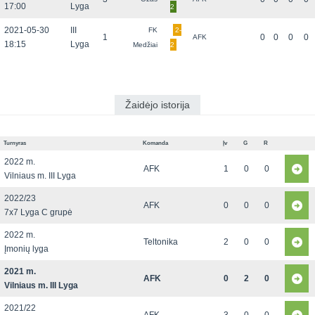
17:00
Lyga
2
2021-05-30
III
FK
2-
1
0
0
0
0
AFK
18:15
Lyga
Medžiai
2
Žaidėjo istorija
Turnyras
Komanda
Įv
G
R
2022 m.
AFK
1
0
0
Vilniaus m. III Lyga
2022/23
AFK
0
0
0
7x7 Lyga C grupė
2022 m.
Teltonika
2
0
0
Įmonių lyga
2021 m.
AFK
0
2
0
Vilniaus m. III Lyga
2021/22