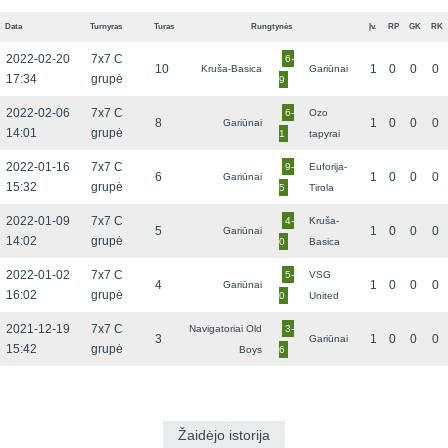
Data
Turnyras
Turas
Rungtynės
Įv.
RP
GK
RK
2022-02-20
7x7 C
6-
10
1
0
0
0
Kruša-Basica
Gariūnai
17:34
grupė
9
2022-02-06
7x7 C
6-
Ozo
8
1
0
0
0
Gariūnai
14:01
grupė
1
tapyrai
2022-01-16
7x7 C
9-
Euforija-
6
1
0
0
0
Gariūnai
15:32
grupė
5
Tirola
2022-01-09
7x7 C
4-
Kruša-
5
1
0
0
0
Gariūnai
14:02
grupė
0
Basica
2022-01-02
7x7 C
5-
VSG
4
1
0
0
0
Gariūnai
16:02
grupė
0
United
2021-12-19
7x7 C
Navigatoriai Old
3-
3
1
0
0
0
Gariūnai
15:42
grupė
Boys
6
Žaidėjo istorija