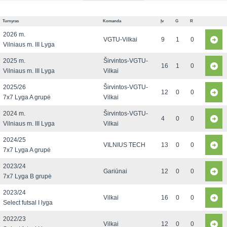
Turnyras
Komanda
Įv
G
R
2026 m.
VGTU-Vilkai
9
1
0
Vilniaus m. III Lyga
2025 m.
Širvintos-VGTU-
16
1
0
Vilniaus m. III Lyga
Vilkai
2025/26
Širvintos-VGTU-
12
0
0
7x7 Lyga A grupė
Vilkai
2024 m.
Širvintos-VGTU-
4
0
0
Vilniaus m. III Lyga
Vilkai
2024/25
VILNIUS TECH
13
0
0
7x7 Lyga A grupė
2023/24
Gariūnai
12
0
0
7x7 Lyga B grupė
2023/24
Vilkai
16
0
0
Select futsal I lyga
2022/23
Vilkai
12
0
0