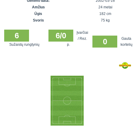
Gimimo data:
2002-03-16
7x7 vasaros
Euro2016
VRFS Futsal
Amžius
24 metai
lyga
Vilnius
Cup
Ūgis
182 cm
Lyga 8x8
Aukštaitijos
Svoris
75 kg
Įmonių lyga
senjorų
Įvarčiai
SFL rudens
6
6/0
čempionatas
/ Rez.
Gauta
0
taurė
Sužaistų rungtynių
p.
kortelių
Snaigės taurė