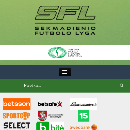
III Lyga
SFL Lyga
SFL taurė
7x7 CUP