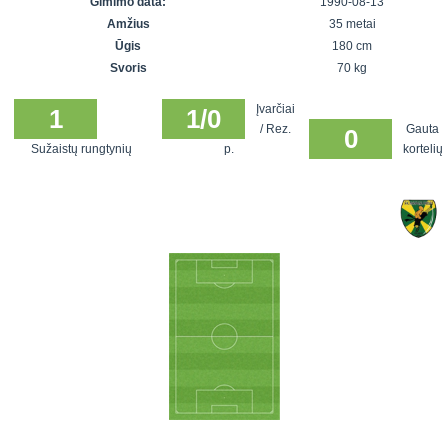
Gimimo data:
1990-08-13
7x7 vasaros
Euro2016
VRFS Futsal
Amžius
35 metai
lyga
Vilnius
Cup
Ūgis
180 cm
Lyga 8x8
Aukštaitijos
Svoris
70 kg
Įmonių lyga
senjorų
Įvarčiai
SFL rudens
1
1/0
čempionatas
/ Rez.
Gauta
0
taurė
Sužaistų rungtynių
p.
kortelių
Snaigės taurė