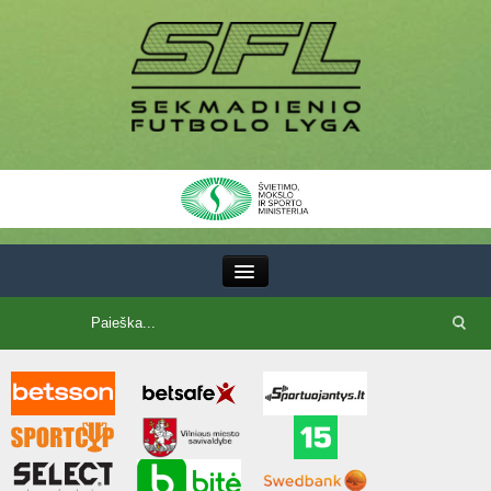
III Lyga
SFL Lyga
SFL taurė
7x7 CUP