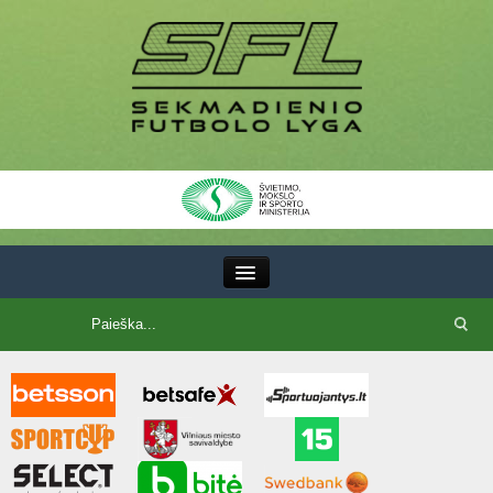
III Lyga
SFL Lyga
SFL taurė
7x7 CUP