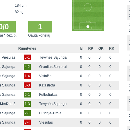
184 cm
82 kg
0/0
1
ai / Rez. p.
Gauta kortelių
Rungtynės
Įv.
RP
GK
RK
Viesulas
5-1
Tėvynės Sąjunga
0
0
0
0
s Sąjunga
4-2
Granitas Senjorai
0
0
0
0
s Sąjunga
1-4
Visinčia
0
0
0
0
s Sąjunga
0-3
Katastrofa
0
0
0
0
s Sąjunga
6-1
Futboliukas
0
0
0
0
Medžiai 2
1-3
Tėvynės Sąjunga
0
0
0
0
s Sąjunga
2-1
Euforija-Tirola
0
0
0
0
s Sąjunga
3-4
Viesulas
0
0
0
0