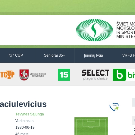
7x7 CUP
Senjorai 35+
Įmonių lyga
VRFS F
aciulevicius
Tėvynės Sąjunga
Vartininkas
1980-06-19
46 metai