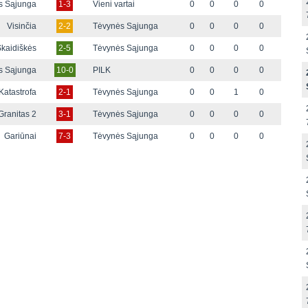
s Sąjunga
1-3
Vieni vartai
0
0
0
0
Visinčia
2-2
Tėvynės Sąjunga
0
0
0
0
kaidiškės
2-5
Tėvynės Sąjunga
0
0
0
0
s Sąjunga
10-0
PILK
0
0
0
0
Katastrofa
2-1
Tėvynės Sąjunga
0
0
1
0
Granitas 2
3-1
Tėvynės Sąjunga
0
0
0
0
Gariūnai
7-3
Tėvynės Sąjunga
0
0
0
0