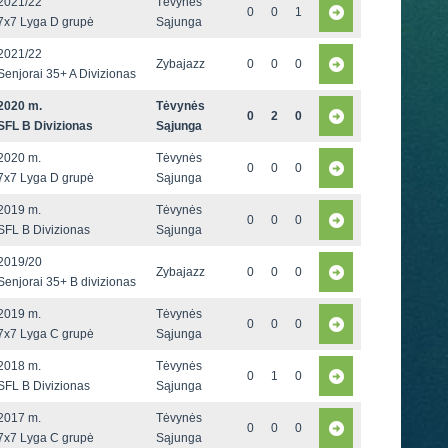
2021/22
Tėvynės
0
0
1
7x7 Lyga D grupė
Sąjunga
2021/22
Zybajazz
0
0
0
Senjorai 35+ A Divizionas
2020 m.
Tėvynės
0
2
0
SFL B Divizionas
Sąjunga
2020 m.
Tėvynės
0
0
0
7x7 Lyga D grupė
Sąjunga
2019 m.
Tėvynės
0
0
0
SFL B Divizionas
Sąjunga
2019/20
Zybajazz
0
0
0
Senjorai 35+ B divizionas
2019 m.
Tėvynės
0
0
0
7x7 Lyga C grupė
Sąjunga
2018 m.
Tėvynės
0
1
0
SFL B Divizionas
Sąjunga
2017 m.
Tėvynės
0
0
0
7x7 Lyga C grupė
Sąjunga