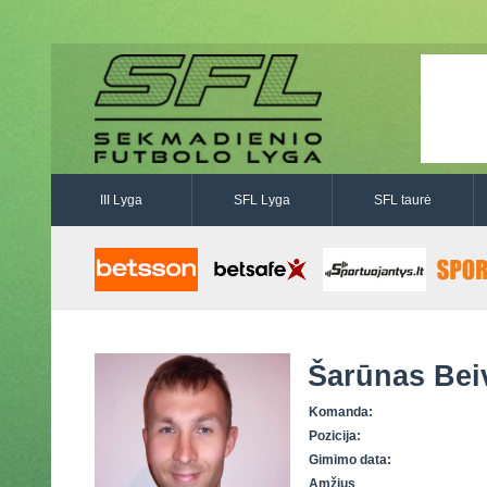
III Lyga
SFL Lyga
SFL taurė
Šarūnas Bei
Komanda:
Pozicija:
Gimimo data:
Amžius