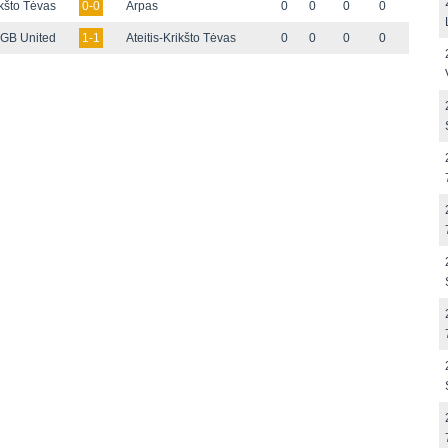
ikšto Tėvas
0-0
Arpas
0
0
0
0
GB United
1-1
Ateitis-Krikšto Tėvas
0
0
0
0