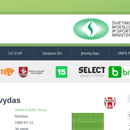
7x7 CUP
Senjorai 35+
Įmonių lyga
VRFS F
vydas
Ateitis-Krikšto Tėvas
Gynėjas
1990-07-12
36 metai