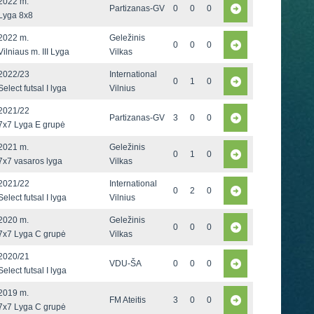
2022 m.
Partizanas-GV
0
0
0
Lyga 8x8
2022 m.
Geležinis
0
0
0
Vilniaus m. III Lyga
Vilkas
2022/23
International
0
1
0
Select futsal I lyga
Vilnius
2021/22
Partizanas-GV
3
0
0
7x7 Lyga E grupė
2021 m.
Geležinis
0
1
0
7x7 vasaros lyga
Vilkas
2021/22
International
0
2
0
Select futsal I lyga
Vilnius
2020 m.
Geležinis
0
0
0
7x7 Lyga C grupė
Vilkas
2020/21
VDU-ŠA
0
0
0
Select futsal I lyga
2019 m.
FM Ateitis
3
0
0
7x7 Lyga C grupė