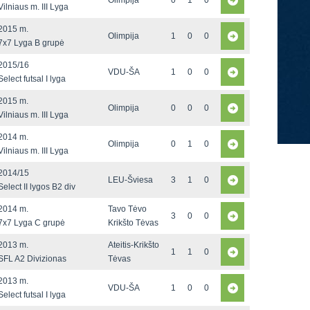
Olimpija
0
1
0
Vilniaus m. III Lyga
2015 m.
Olimpija
1
0
0
7x7 Lyga B grupė
2015/16
VDU-ŠA
1
0
0
Select futsal I lyga
2015 m.
Olimpija
0
0
0
Vilniaus m. III Lyga
2014 m.
Olimpija
0
1
0
Vilniaus m. III Lyga
2014/15
LEU-Šviesa
3
1
0
Select II lygos B2 div
2014 m.
Tavo Tėvo
3
0
0
7x7 Lyga C grupė
Krikšto Tėvas
2013 m.
Ateitis-Krikšto
1
1
0
SFL A2 Divizionas
Tėvas
2013 m.
VDU-ŠA
1
0
0
Select futsal I lyga