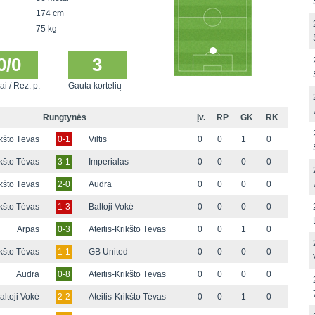
174 cm
75 kg
0/0
3
ai / Rez. p.
Gauta kortelių
Rungtynės
Įv.
RP
GK
RK
ikšto Tėvas
0-1
Viltis
0
0
1
0
ikšto Tėvas
3-1
Imperialas
0
0
0
0
ikšto Tėvas
2-0
Audra
0
0
0
0
ikšto Tėvas
1-3
Baltoji Vokė
0
0
0
0
Arpas
0-3
Ateitis-Krikšto Tėvas
0
0
1
0
ikšto Tėvas
1-1
GB United
0
0
0
0
Audra
0-8
Ateitis-Krikšto Tėvas
0
0
0
0
altoji Vokė
2-2
Ateitis-Krikšto Tėvas
0
0
1
0