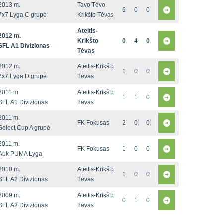
2013 m.
Tavo Tėvo
6
0
0
7x7 Lyga C grupė
Krikšto Tėvas
Ateitis-
2012 m.
Krikšto
0
4
0
SFL A1 Divizionas
Tėvas
2012 m.
Ateitis-Krikšto
1
0
0
7x7 Lyga D grupė
Tėvas
2011 m.
Ateitis-Krikšto
1
1
0
SFL A1 Divizionas
Tėvas
2011 m.
FK Fokusas
2
0
0
Select Cup A grupė
2011 m.
FK Fokusas
1
0
0
Auk PUMA Lyga
2010 m.
Ateitis-Krikšto
1
0
0
SFL A2 Divizionas
Tėvas
2009 m.
Ateitis-Krikšto
0
1
0
SFL A2 Divizionas
Tėvas