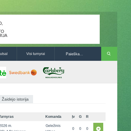
utsal
Visi turnyrai
Žaidėjo istorija
Turnyras
Komanda
Įv
G
R
2026 m.
Geležinis
0
0
0