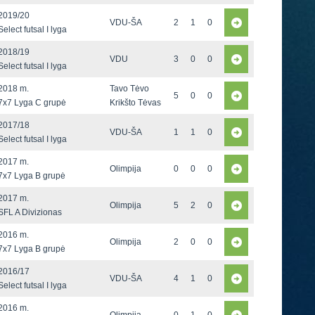
2019/20
VDU-ŠA
2
1
0
Select futsal I lyga
2018/19
VDU
3
0
0
Select futsal I lyga
2018 m.
Tavo Tėvo
5
0
0
7x7 Lyga C grupė
Krikšto Tėvas
2017/18
VDU-ŠA
1
1
0
Select futsal I lyga
2017 m.
Olimpija
0
0
0
7x7 Lyga B grupė
2017 m.
Olimpija
5
2
0
SFL A Divizionas
2016 m.
Olimpija
2
0
0
7x7 Lyga B grupė
2016/17
VDU-ŠA
4
1
0
Select futsal I lyga
2016 m.