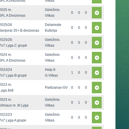
SFL A Divizionas
Vilkas
2025 m.
Geležinis
0
0
0
SFL A Divizionas
Vilkas
2025/26
Delamode
0
0
0
Senjorai 35+ B divizionas
Euforija
2025/26
Geležinis
0
0
0
7x7 Lyga C grupė
Vilkas
2024 m.
Geležinis
0
0
0
SFL A Divizionas
Vilkas
2023/24
Help.lt-
1
0
0
7x7 Lyga B grupė
G.Vilkas
2023 m.
Partizanas-GV
0
0
0
Lyga 8x8
2023 m.
Geležinis
0
1
0
Vilniaus m. III Lyga
Vilkas
2022/23
Geležinis
0
0
0
7x7 Lyga A grupė
Vilkas