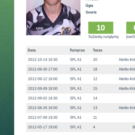
Ūgis
Svoris
10
Sužaistų rungtynių
Įvarči
Data
Turnyras
Turas
2012-10-14 16:30
SFL A1
20
Ateitis-Kr
2012-09-30 17:00
SFL A1
18
Ateitis-Kr
2012-09-12 18:00
SFL A1
12
Ateitis-Kr
2012-09-09 18:00
SFL A1
15
Ateitis-Kr
2012-09-02 18:30
SFL A1
14
2012-08-26 16:00
SFL A1
13
Ateitis-Kr
2012-07-09 19:30
SFL A1
11
2012-05-17 19:00
SFL A1
4
B