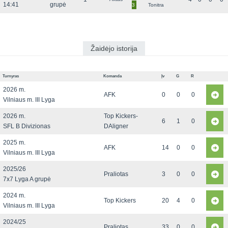
14:41
grupė
3
Tonitra
Žaidėjo istorija
Turnyras
Komanda
Įv
G
R
2026 m.
AFK
0
0
0
Vilniaus m. III Lyga
2026 m.
Top Kickers-
6
1
0
SFL B Divizionas
DAligner
2025 m.
AFK
14
0
0
Vilniaus m. III Lyga
2025/26
Praliotas
3
0
0
7x7 Lyga A grupė
2024 m.
Top Kickers
20
4
0
Vilniaus m. III Lyga
2024/25
Praliotas
33
0
0