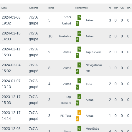
Data
Turnyras
Turas
Rungtynės
Įv.
RP
GK
RK
2024-03-03
7x7 A
VSG
3-
5
3
0
0
0
Aktas
19:32
grupė
United
5
2024-02-18
7x7 A
6-
10
2
0
0
0
Praliotas
Aktas
14:03
grupė
8
2024-02-11
7x7 A
9-
9
2
0
0
0
Aktas
Top Kickers
15:03
grupė
7
2024-02-04
7x7 A
7-
Navigatoriai
8
1
0
0
0
Aktas
15:02
grupė
4
OB
2024-01-07
7x7 A
7-
4
2
0
0
0
Aktas
TEC
13:13
grupė
5
2023-12-17
7x7 A
Top
3-
3
2
0
0
0
Aktas
15:03
grupė
Kickers
9
2023-12-17
7x7 A
3-
3
1
0
0
0
FK Tera
Aktas
14:14
grupė
3
2023-12-03
7x7 A
9-
Mostiškės-
1
4
0
0
0
Aktas