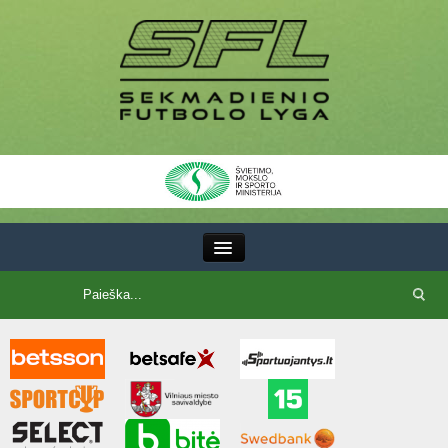
III Lyga
SFL Lyga
SFL taurė
7x7 CUP