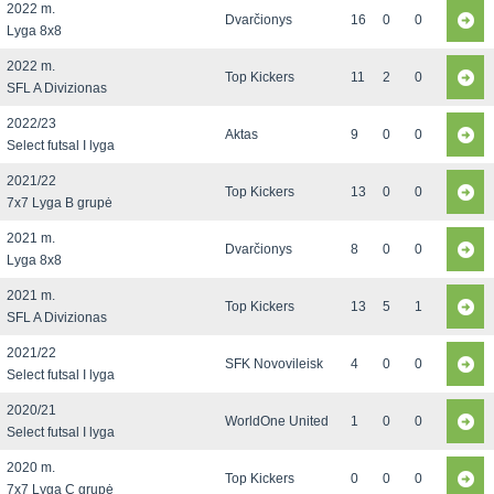
2022 m.
Dvarčionys
16
0
0
Lyga 8x8
2022 m.
Top Kickers
11
2
0
SFL A Divizionas
2022/23
Aktas
9
0
0
Select futsal I lyga
2021/22
Top Kickers
13
0
0
7x7 Lyga B grupė
2021 m.
Dvarčionys
8
0
0
Lyga 8x8
2021 m.
Top Kickers
13
5
1
SFL A Divizionas
2021/22
SFK Novovileisk
4
0
0
Select futsal I lyga
2020/21
WorldOne United
1
0
0
Select futsal I lyga
2020 m.
Top Kickers
0
0
0
7x7 Lyga C grupė