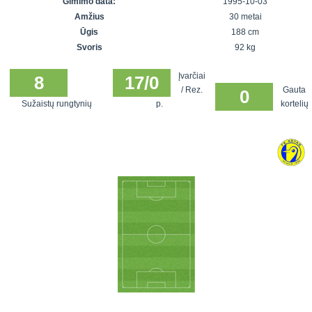
Gimimo data:
1995-10-03
7x7 vasaros
Euro2016
VRFS Futsal
Amžius
30 metai
lyga
Vilnius
Cup
Ūgis
188 cm
Lyga 8x8
Aukštaitijos
Svoris
92 kg
Įmonių lyga
senjorų
Įvarčiai
SFL rudens
8
17/0
čempionatas
/ Rez.
Gauta
0
taurė
Sužaistų rungtynių
p.
kortelių
Snaigės taurė