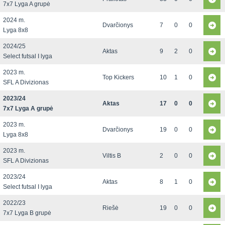
7x7 Lyga A grupė
2024 m.
Dvarčionys
7
0
0
Lyga 8x8
2024/25
Aktas
9
2
0
Select futsal I lyga
2023 m.
Top Kickers
10
1
0
SFL A Divizionas
2023/24
Aktas
17
0
0
7x7 Lyga A grupė
2023 m.
Dvarčionys
19
0
0
Lyga 8x8
2023 m.
Viltis B
2
0
0
SFL A Divizionas
2023/24
Aktas
8
1
0
Select futsal I lyga
2022/23
Riešė
19
0
0
7x7 Lyga B grupė