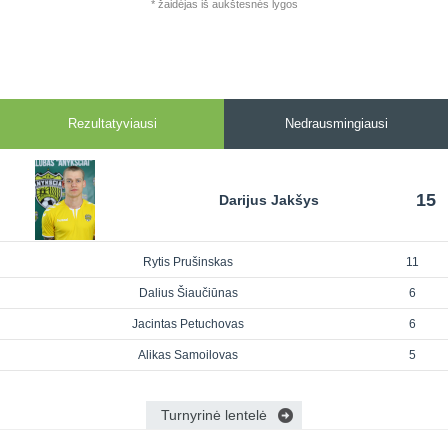
* žaidėjas iš aukštesnės lygos
Rezultatyviausi
Nedrausmingiausi
15
Darijus Jakšys
Rytis Prušinskas
11
Dalius Šiaučiūnas
6
Jacintas Petuchovas
6
Alikas Samoilovas
5
Turnyrinė lentelė