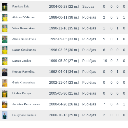
2004-06-28 [22 m.]
Saugas
0
0
0
0
Patrikas Žala
1988-06-11 [38 m.]
Puolėjas
2
0
3
1
Alvinas Dūdėnas
1990-11-16 [35 m.]
Puolėjas
1
0
1
0
Vilius Bukauskas
1992-09-05 [33 m.]
Puolėjas
5
0
1
0
Alikas Samoilovas
1996-03-25 [30 m.]
Puolėjas
6
0
0
0
Dalius Šiaučiūnas
1999-05-30 [27 m.]
Puolėjas
19
0
3
0
Darijus Jakšys
1992-04-01 [34 m.]
Puolėjas
0
0
1
0
Kestas Ramoška
2002-11-04 [23 m.]
Puolėjas
0
0
0
0
Gytis Krasauskas
2005-05-30 [21 m.]
Puolėjas
0
0
0
0
Liudas Kuprys
2000-04-20 [26 m.]
Puolėjas
7
0
4
1
Jacintas Petuchovas
2000-10-13 [25 m.]
Puolėjas
2
0
0
0
Laurynas Streikus