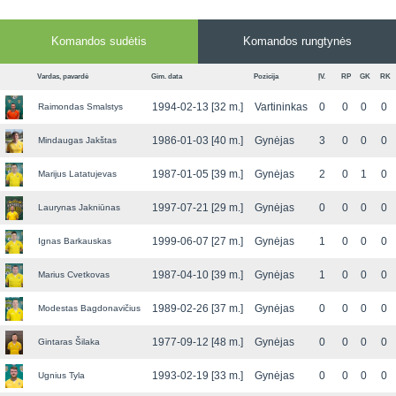
Komandos sudėtis
Komandos rungtynės
Vardas, pavardė
Gim. data
Pozicija
ĮV.
RP
GK
RK
1994-02-13 [32 m.]
Vartininkas
0
0
0
0
Raimondas Smalstys
1986-01-03 [40 m.]
Gynėjas
3
0
0
0
Mindaugas Jakštas
1987-01-05 [39 m.]
Gynėjas
2
0
1
0
Marijus Latatujevas
1997-07-21 [29 m.]
Gynėjas
0
0
0
0
Laurynas Jakniūnas
1999-06-07 [27 m.]
Gynėjas
1
0
0
0
Ignas Barkauskas
1987-04-10 [39 m.]
Gynėjas
1
0
0
0
Marius Cvetkovas
1989-02-26 [37 m.]
Gynėjas
0
0
0
0
Modestas Bagdonavičius
1977-09-12 [48 m.]
Gynėjas
0
0
0
0
Gintaras Šilaka
1993-02-19 [33 m.]
Gynėjas
0
0
0
0
Ugnius Tyla