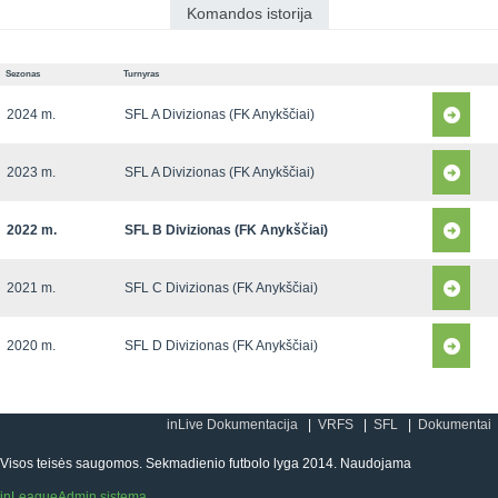
Komandos istorija
Sezonas
Turnyras
2024 m.
SFL A Divizionas (FK Anykščiai)
2023 m.
SFL A Divizionas (FK Anykščiai)
2022 m.
SFL B Divizionas (FK Anykščiai)
2021 m.
SFL C Divizionas (FK Anykščiai)
2020 m.
SFL D Divizionas (FK Anykščiai)
inLive Dokumentacija
VRFS
SFL
Dokumentai
Visos teisės saugomos. Sekmadienio futbolo lyga 2014. Naudojama
inLeagueAdmin sistema