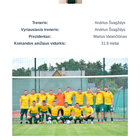
7x7 vasaros
Euro2016
VRFS Futsal
lyga
Vilnius
Cup
Lyga 8x8
Aukštaitijos
Treneris:
Andrius Švagždys
Įmonių lyga
senjorų
Vyriausiasis treneris:
Andrius Švagždys
SFL rudens
čempionatas
Prezidentas:
Marius Valančiūnas
taurė
Komandos amžiaus vidurkis:
31.8 metai
Snaigės taurė