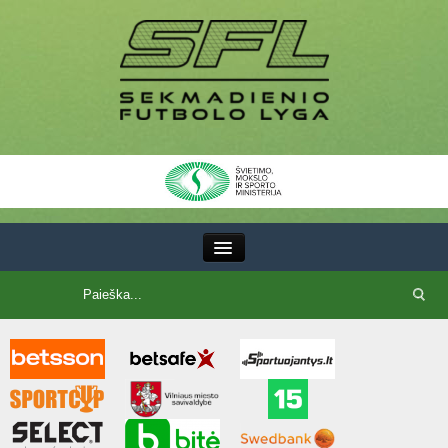
III Lyga
SFL Lyga
SFL taurė
7x7 CUP