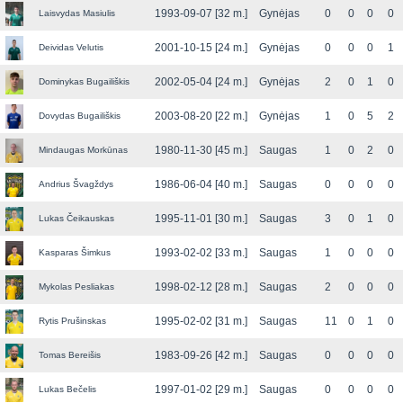
1993-09-07 [32 m.]
Gynėjas
0
0
0
0
Laisvydas Masiulis
2001-10-15 [24 m.]
Gynėjas
0
0
0
1
Deividas Velutis
2002-05-04 [24 m.]
Gynėjas
2
0
1
0
Dominykas Bugailiškis
2003-08-20 [22 m.]
Gynėjas
1
0
5
2
Dovydas Bugailiškis
1980-11-30 [45 m.]
Saugas
1
0
2
0
Mindaugas Morkūnas
1986-06-04 [40 m.]
Saugas
0
0
0
0
Andrius Švagždys
1995-11-01 [30 m.]
Saugas
3
0
1
0
Lukas Čeikauskas
1993-02-02 [33 m.]
Saugas
1
0
0
0
Kasparas Šimkus
1998-02-12 [28 m.]
Saugas
2
0
0
0
Mykolas Pesliakas
1995-02-02 [31 m.]
Saugas
11
0
1
0
Rytis Prušinskas
1983-09-26 [42 m.]
Saugas
0
0
0
0
Tomas Bereišis
1997-01-02 [29 m.]
Saugas
0
0
0
0
Lukas Bečelis