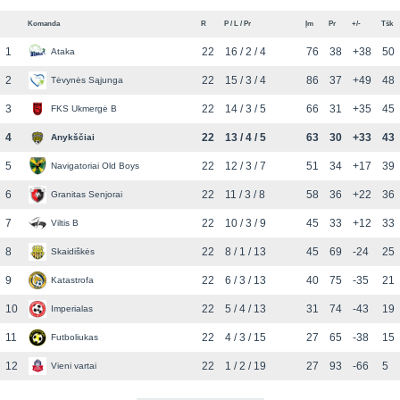
Komanda
R
P / L / Pr
Įm
Pr
+/-
Tšk
1
22
16 / 2 / 4
76
38
+38
50
Ataka
2
22
15 / 3 / 4
86
37
+49
48
Tėvynės Sąjunga
3
22
14 / 3 / 5
66
31
+35
45
FKS Ukmergė B
4
22
13 / 4 / 5
63
30
+33
43
Anykščiai
5
22
12 / 3 / 7
51
34
+17
39
Navigatoriai Old Boys
6
22
11 / 3 / 8
58
36
+22
36
Granitas Senjorai
7
22
10 / 3 / 9
45
33
+12
33
Viltis B
8
22
8 / 1 / 13
45
69
-24
25
Skaidiškės
9
22
6 / 3 / 13
40
75
-35
21
Katastrofa
10
22
5 / 4 / 13
31
74
-43
19
Imperialas
11
22
4 / 3 / 15
27
65
-38
15
Futboliukas
12
22
1 / 2 / 19
27
93
-66
5
Vieni vartai