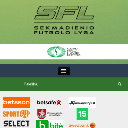
III Lyga
SFL Lyga
SFL taurė
7x7 CUP