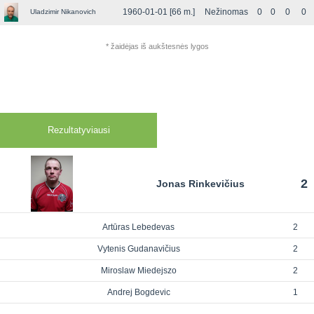
1960-01-01 [66 m.]
Nežinomas
0
0
0
0
Uladzimir Nikanovich
* žaidėjas iš aukštesnės lygos
Rezultatyviausi
2
Jonas Rinkevičius
Artūras Lebedevas
2
Vytenis Gudanavičius
2
Miroslaw Miedejszo
2
Andrej Bogdevic
1