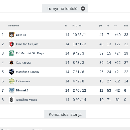
Turnyrinė lentelė
Komanda
R
P / L / Pr
Įm
Pr
+/-
Tšk
1
14
10 / 3 / 1
47
7
+40
33
Delintra
2
14
10 / 1 / 3
40
13
+27
31
Granitas Senjorai
3
14
9 / 2 / 3
39
15
+24
29
FK Medžiai Old Boys
4
14
8 / 3 / 3
36
14
+22
27
Ozo tapyrai
5
14
7 / 1 / 6
26
24
+2
22
Mostiškės-Tonitra
6
14
4 / 2 / 8
15
27
-12
14
ExPressas
7
14
2 / 0 / 12
11
53
-42
6
Dinamkė
8
14
0 / 0 / 14
10
71
-61
0
Geležinis Vilkas
Komandos istorija