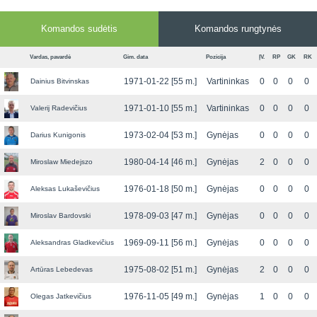
7x7 vasaros
Euro2016
VRFS Futsal
lyga
Vilnius
Cup
Komandos sudėtis
Komandos rungtynės
Lyga 8x8
Aukštaitijos
Vardas, pavardė
Gim. data
Pozicija
ĮV.
RP
GK
RK
Įmonių lyga
senjorų
SFL rudens
čempionatas
1971-01-22 [55 m.]
Vartininkas
0
0
0
0
Dainius Bitvinskas
taurė
1971-01-10 [55 m.]
Vartininkas
0
0
0
0
Valerij Radevičius
Snaigės taurė
1973-02-04 [53 m.]
Gynėjas
0
0
0
0
Darius Kunigonis
1980-04-14 [46 m.]
Gynėjas
2
0
0
0
Miroslaw Miedejszo
1976-01-18 [50 m.]
Gynėjas
0
0
0
0
Aleksas Lukaševičius
1978-09-03 [47 m.]
Gynėjas
0
0
0
0
Miroslav Bardovski
1969-09-11 [56 m.]
Gynėjas
0
0
0
0
Aleksandras Gladkevičius
1975-08-02 [51 m.]
Gynėjas
2
0
0
0
Artūras Lebedevas
1976-11-05 [49 m.]
Gynėjas
1
0
0
0
Olegas Jatkevičius