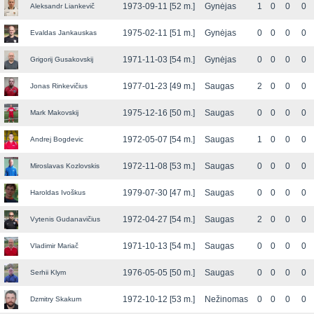
1973-09-11 [52 m.]
Gynėjas
1
0
0
0
Aleksandr Liankevič
1975-02-11 [51 m.]
Gynėjas
0
0
0
0
Evaldas Jankauskas
1971-11-03 [54 m.]
Gynėjas
0
0
0
0
Grigorij Gusakovskij
1977-01-23 [49 m.]
Saugas
2
0
0
0
Jonas Rinkevičius
1975-12-16 [50 m.]
Saugas
0
0
0
0
Mark Makovskij
1972-05-07 [54 m.]
Saugas
1
0
0
0
Andrej Bogdevic
1972-11-08 [53 m.]
Saugas
0
0
0
0
Miroslavas Kozlovskis
1979-07-30 [47 m.]
Saugas
0
0
0
0
Haroldas Ivoškus
1972-04-27 [54 m.]
Saugas
2
0
0
0
Vytenis Gudanavičius
1971-10-13 [54 m.]
Saugas
0
0
0
0
Vladimir Mariač
1976-05-05 [50 m.]
Saugas
0
0
0
0
Serhii Klym
1972-10-12 [53 m.]
Nežinomas
0
0
0
0
Dzmitry Skakum