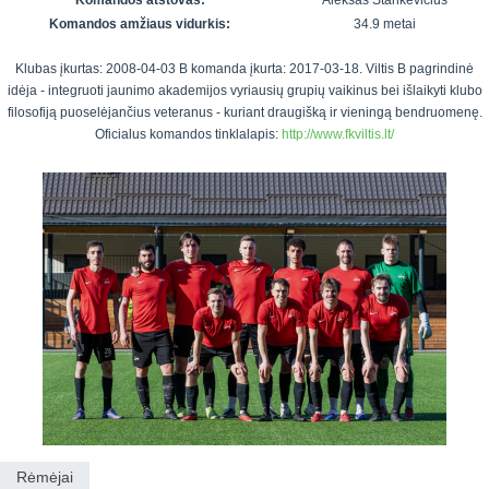
Komandos atstovas:
Aleksas Stankevičius
7x7 vasaros
Euro2016
VRFS Futsal
Komandos amžiaus vidurkis:
34.9 metai
lyga
Vilnius
Cup
Lyga 8x8
Klubas įkurtas: 2008-04-03 B komanda įkurta: 2017-03-18. Viltis B pagrindinė
Aukštaitijos
idėja - integruoti jaunimo akademijos vyriausių grupių vaikinus bei išlaikyti klubo
Įmonių lyga
senjorų
filosofiją puoselėjančius veteranus - kuriant draugišką ir vieningą bendruomenę.
SFL rudens
čempionatas
Oficialus komandos tinklalapis:
http://www.fkviltis.lt/
taurė
Snaigės taurė
Rėmėjai