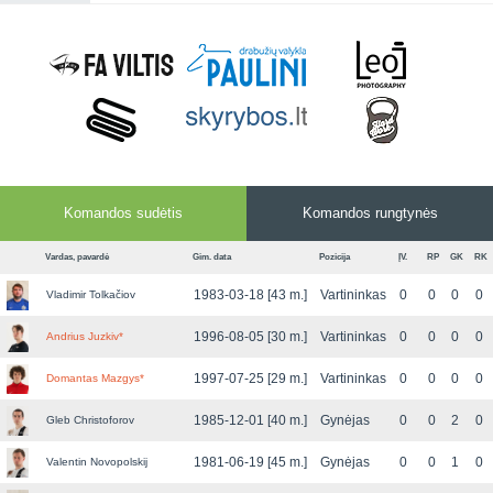
Komandos sudėtis
Komandos rungtynės
Vardas, pavardė
Gim. data
Pozicija
ĮV.
RP
GK
RK
1983-03-18 [43 m.]
Vartininkas
0
0
0
0
Vladimir Tolkačiov
1996-08-05 [30 m.]
Vartininkas
0
0
0
0
Andrius Juzkiv
*
1997-07-25 [29 m.]
Vartininkas
0
0
0
0
Domantas Mazgys
*
1985-12-01 [40 m.]
Gynėjas
0
0
2
0
Gleb Christoforov
1981-06-19 [45 m.]
Gynėjas
0
0
1
0
Valentin Novopolskij