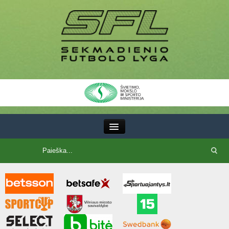
III Lyga
SFL Lyga
SFL taurė
7x7 CUP