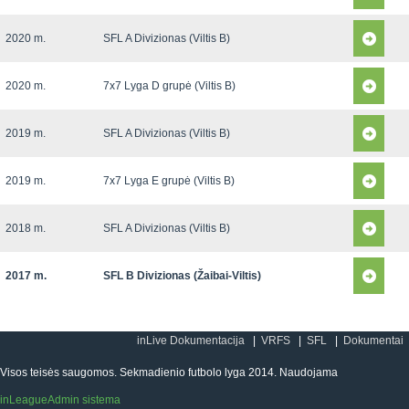
2020 m.
SFL A Divizionas (Viltis B)
2020 m.
7x7 Lyga D grupė (Viltis B)
2019 m.
SFL A Divizionas (Viltis B)
2019 m.
7x7 Lyga E grupė (Viltis B)
2018 m.
SFL A Divizionas (Viltis B)
2017 m.
SFL B Divizionas (Žaibai-Viltis)
inLive Dokumentacija
VRFS
SFL
Dokumentai
Visos teisės saugomos. Sekmadienio futbolo lyga 2014. Naudojama
inLeagueAdmin sistema