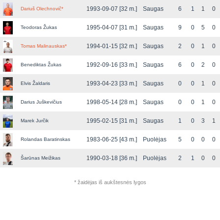
1993-09-07 [32 m.]
Saugas
6
1
1
0
Dariuš Olechnovič
*
1995-04-07 [31 m.]
Saugas
9
0
5
0
Teodoras Žukas
1994-01-15 [32 m.]
Saugas
2
0
1
0
Tomas Malinauskas
*
1992-09-16 [33 m.]
Saugas
6
0
2
0
Benediktas Žukas
1993-04-23 [33 m.]
Saugas
0
0
1
0
Elvis Žaldaris
1998-05-14 [28 m.]
Saugas
0
0
1
0
Darius Juškevičius
1995-02-15 [31 m.]
Saugas
1
0
3
1
Marek Jurčik
1983-06-25 [43 m.]
Puolėjas
5
0
0
0
Rolandas Baratinskas
1990-03-18 [36 m.]
Puolėjas
2
1
0
0
Šarūnas Meižikas
* žaidėjas iš aukštesnės lygos