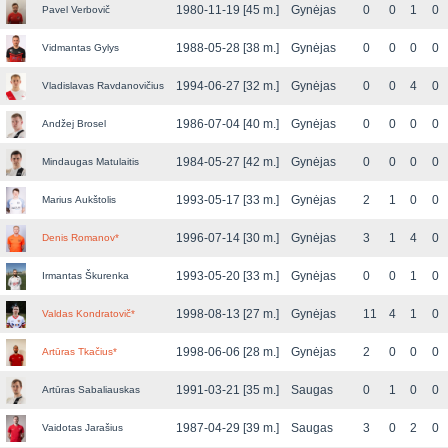
1980-11-19 [45 m.]
Gynėjas
0
0
1
0
Pavel Verbovič
1988-05-28 [38 m.]
Gynėjas
0
0
0
0
Vidmantas Gylys
1994-06-27 [32 m.]
Gynėjas
0
0
4
0
Vladislavas Ravdanovičius
1986-07-04 [40 m.]
Gynėjas
0
0
0
0
Andžej Brosel
1984-05-27 [42 m.]
Gynėjas
0
0
0
0
Mindaugas Matulaitis
1993-05-17 [33 m.]
Gynėjas
2
1
0
0
Marius Aukštolis
1996-07-14 [30 m.]
Gynėjas
3
1
4
0
Denis Romanov
*
1993-05-20 [33 m.]
Gynėjas
0
0
1
0
Irmantas Škurenka
1998-08-13 [27 m.]
Gynėjas
11
4
1
0
Valdas Kondratovič
*
1998-06-06 [28 m.]
Gynėjas
2
0
0
0
Artūras Tkačius
*
1991-03-21 [35 m.]
Saugas
0
1
0
0
Artūras Sabaliauskas
1987-04-29 [39 m.]
Saugas
3
0
2
0
Vaidotas Jarašius