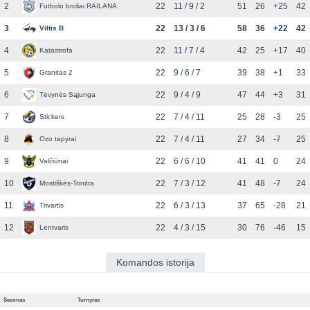
2
22
11 / 9 / 2
51
26
+25
42
Futbolo broliai RAILANA
3
22
13 / 3 / 6
58
36
+22
42
Viltis B
4
22
11 / 7 / 4
42
25
+17
40
Katastrofa
5
22
9 / 6 / 7
39
38
+1
33
Granitas 2
6
22
9 / 4 / 9
47
44
+3
31
Tėvynės Sąjunga
7
22
7 / 4 / 11
25
28
-3
25
Stickers
8
22
7 / 4 / 11
27
34
-7
25
Ozo tapyrai
9
22
6 / 6 / 10
41
41
0
24
Valčiūnai
10
22
7 / 3 / 12
41
48
-7
24
Mostiškės-Tonitra
11
22
6 / 3 / 13
37
65
-28
21
Trivartis
12
22
4 / 3 / 15
30
76
-46
15
Lentvaris
Komandos istorija
Sezonas
Turnyras