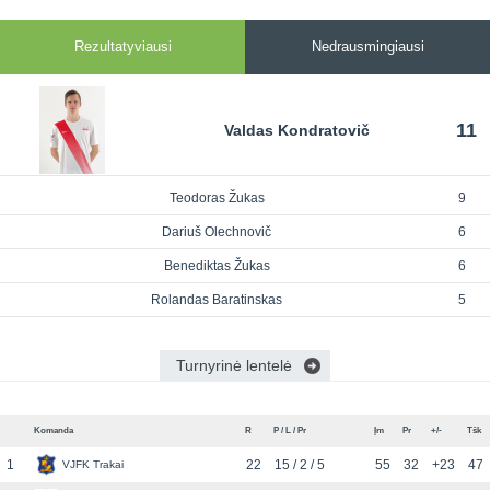
Rezultatyviausi
Nedrausmingiausi
11
Valdas Kondratovič
Teodoras Žukas
9
Dariuš Olechnovič
6
Benediktas Žukas
6
Rolandas Baratinskas
5
Turnyrinė lentelė
Komanda
R
P / L / Pr
Įm
Pr
+/-
Tšk
1
22
15 / 2 / 5
55
32
+23
47
VJFK Trakai