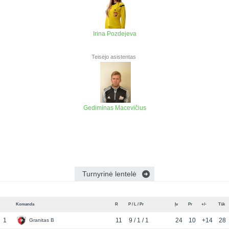
Irina Pozdejeva
Teisėjo asistentas
Gediminas Macevičius
Turnyrinė lentelė
Komanda
R
P / L / Pr
Įv
Pr
+/-
Tšk
1
11
9 / 1 / 1
24
10
+14
28
Granitas B