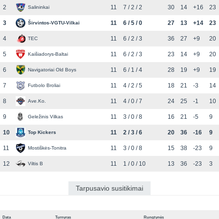
2
11
7 / 2 / 2
30
14
+16
23
Salininkai
3
11
6 / 5 / 0
27
13
+14
23
Širvintos-VGTU-Vilkai
4
11
6 / 2 / 3
36
27
+9
20
TEC
5
11
6 / 2 / 3
23
14
+9
20
Kaišiadorys-Baltai
6
11
6 / 1 / 4
28
19
+9
19
Navigatoriai Old Boys
7
11
4 / 2 / 5
18
21
-3
14
Futbolo Broliai
8
11
4 / 0 / 7
24
25
-1
10
Ave.Ko.
9
11
3 / 0 / 8
16
21
-5
9
Geležinis Vilkas
10
11
2 / 3 / 6
20
36
-16
9
Top Kickers
11
11
3 / 0 / 8
15
38
-23
9
Mostiškės-Tonitra
12
11
1 / 0 / 10
13
36
-23
3
Viltis B
Tarpusavio susitikimai
Data
Turnyras
Rungtynės