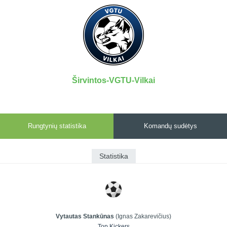
7x7 vasaros
Euro2016
VRFS Futsal
lyga
Vilnius
Cup
Lyga 8x8
Aukštaitijos
Įmonių lyga
senjorų
SFL rudens
čempionatas
taurė
Širvintos-VGTU-Vilkai
Snaigės taurė
Rungtynių statistika
Komandų sudėtys
Statistika
Vytautas Stankūnas
(Ignas Zakarevičius)
Top Kickers