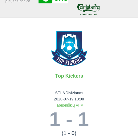
Senjorai 35+
Įmonių lyga
VRFS Futsal
Visi turnyrai
Top Kickers
Lauko
Vaikų ir
Senjorų ir
Vilniaus
futbolas
moterų
salės
futbolas
SFL A Divizionas
futbolas
futbolas
II Lyga
Vilnius World
2020-07-19 18:00
Fabijoniškių VFM
III Lyga
Cup
Vaikų lyga
Senjorai 35+
1 - 1
SFL Lyga
Mini futbolo
Senjorai 45+
Moterų lyga
SFL taurė
lyga‎
Futsal 45+
VRFS Taurė
Vasaros futbolo
VRFS Futsal
(1 - 0)
7x7 CUP
lyga
Select II