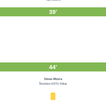
39'
44'
Simas Mizera
Širvintos-VGTU-Vilkai