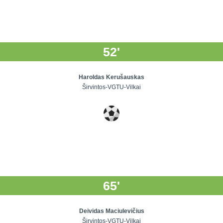
52'
Haroldas Kerušauskas
Širvintos-VGTU-Vilkai
65'
Deividas Maciulevičius
Širvintos-VGTU-Vilkai