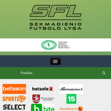
III Lyga
SFL Lyga
SFL taurė
7x7 CUP