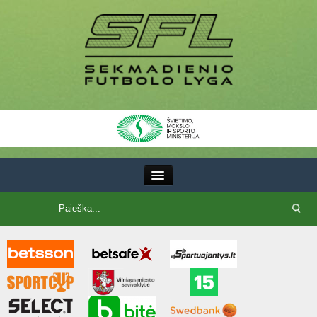
III Lyga
SFL Lyga
SFL taurė
7x7 CUP