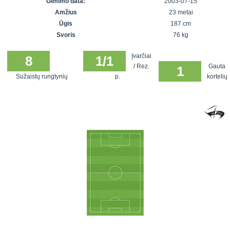
Gimimo data:
2003-07-15
7x7 vasaros
Euro2016
VRFS Futsal
Amžius
23 metai
lyga
Vilnius
Cup
Ūgis
187 cm
Lyga 8x8
Aukštaitijos
Svoris
76 kg
Įmonių lyga
senjorų
Įvarčiai
SFL rudens
8
1/1
čempionatas
/ Rez.
Gauta
1
taurė
Sužaistų rungtynių
p.
kortelių
Snaigės taurė