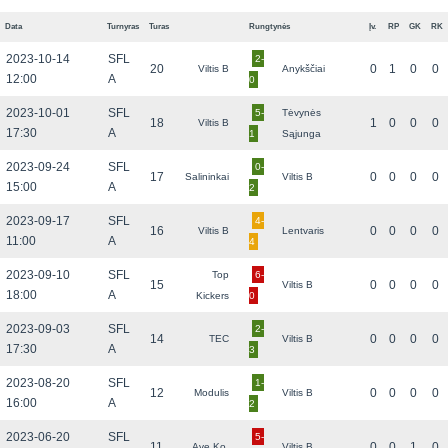
Data
Turnyras
Turas
Rungtynės
Įv.
RP
GK
RK
2023-10-14
SFL
2-
20
0
1
0
0
Viltis B
Anykščiai
12:00
A
0
2023-10-01
SFL
5-
Tėvynės
18
1
0
0
0
Viltis B
17:30
A
1
Sąjunga
2023-09-24
SFL
0-
17
0
0
0
0
Salininkai
Viltis B
15:00
A
2
2023-09-17
SFL
4-
16
0
0
0
0
Viltis B
Lentvaris
11:00
A
4
2023-09-10
SFL
Top
6-
15
0
0
0
0
Viltis B
18:00
A
Kickers
0
2023-09-03
SFL
2-
14
0
0
0
0
TEC
Viltis B
17:30
A
3
2023-08-20
SFL
1-
12
0
0
0
0
Modulis
Viltis B
16:00
A
2
2023-06-20
SFL
5-
11
0
0
1
0
Ave.Ko.
Viltis B