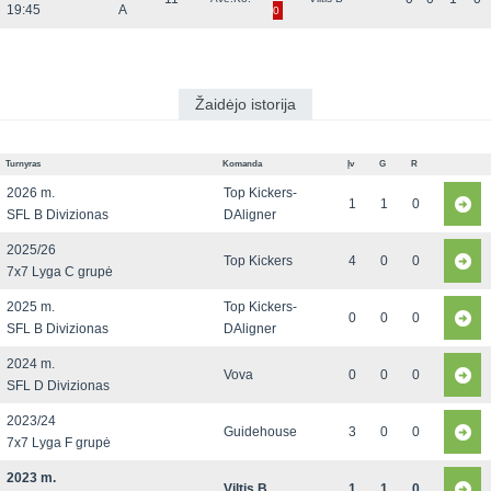
19:45
A
0
Žaidėjo istorija
Turnyras
Komanda
Įv
G
R
2026 m.
Top Kickers-
1
1
0
SFL B Divizionas
DAligner
2025/26
Top Kickers
4
0
0
7x7 Lyga C grupė
2025 m.
Top Kickers-
0
0
0
SFL B Divizionas
DAligner
2024 m.
Vova
0
0
0
SFL D Divizionas
2023/24
Guidehouse
3
0
0
7x7 Lyga F grupė
2023 m.
Viltis B
1
1
0