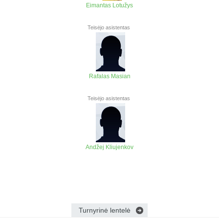
Eimantas Lotužys
Teisėjo asistentas
Rafalas Masian
Teisėjo asistentas
Andžej Kliujenkov
Turnyrinė lentelė