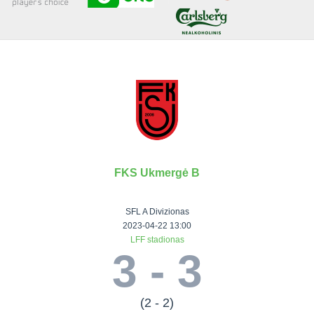
Senjorai 35+
Įmonių lyga
VRFS Futsal
Visi turnyrai
FKS Ukmergė B
Lauko
Vaikų ir
Senjorų ir
Vilniaus
futbolas
moterų
salės
futbolas
SFL A Divizionas
futbolas
futbolas
II Lyga
Vilnius World
2023-04-22 13:00
LFF stadionas
III Lyga
Cup
Vaikų lyga
Senjorai 35+
3 - 3
SFL Lyga
Mini futbolo
Senjorai 45+
Moterų lyga
SFL taurė
lyga‎
Futsal 45+
VRFS Taurė
Vasaros futbolo
VRFS Futsal
(2 - 2)
7x7 CUP
lyga
Select II