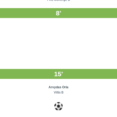
8'
15'
Arvydas Orla
Viltis B