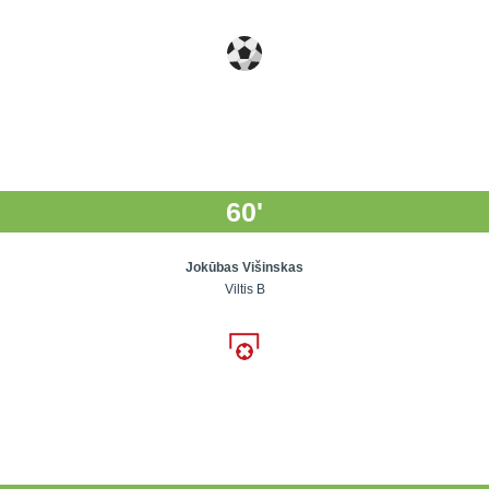
60'
Jokūbas Višinskas
Viltis B