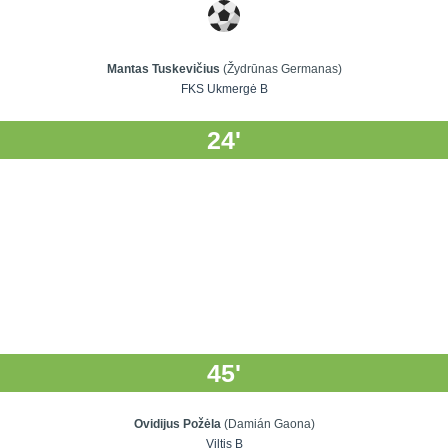
Mantas Tuskevičius
(Žydrūnas Germanas)
FKS Ukmergė B
24'
45'
Ovidijus Požėla
(Damián Gaona)
Viltis B