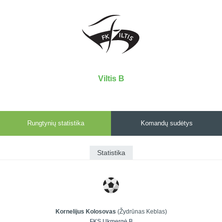
7x7 vasaros
Euro2016
VRFS Futsal
lyga
Vilnius
Cup
Lyga 8x8
Aukštaitijos
Įmonių lyga
senjorų
SFL rudens
čempionatas
taurė
Viltis B
Snaigės taurė
Rungtynių statistika
Komandų sudėtys
Statistika
Kornelijus Kolosovas
(Žydrūnas Keblas)
FKS Ukmergė B