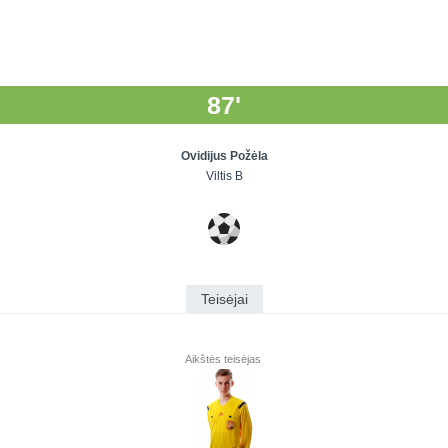
87'
Ovidijus Požėla
Viltis B
Teisėjai
Aikštės teisėjas