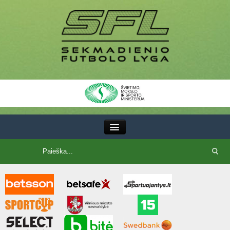
III Lyga
SFL Lyga
SFL taurė
7x7 CUP