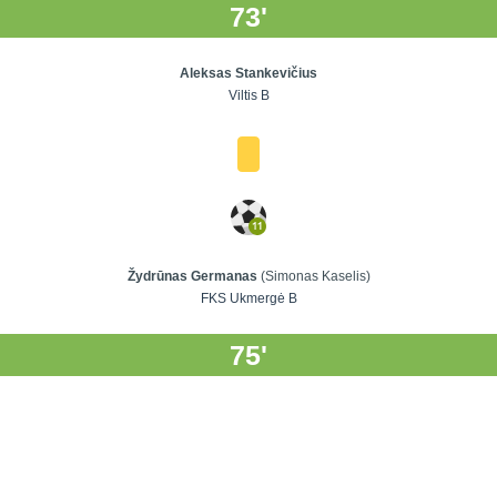
73'
Aleksas Stankevičius
Viltis B
Žydrūnas Germanas
(Simonas Kaselis)
FKS Ukmergė B
75'