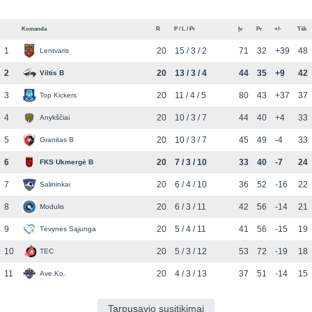
Komanda
R
P / L / Pr
Įv
Pr
+/-
Tšk
1
20
15 / 3 / 2
71
32
+39
48
Lentvaris
2
20
13 / 3 / 4
44
35
+9
42
Viltis B
3
20
11 / 4 / 5
80
43
+37
37
Top Kickers
4
20
10 / 3 / 7
44
40
+4
33
Anykščiai
5
20
10 / 3 / 7
45
49
-4
33
Granitas B
6
20
7 / 3 / 10
33
40
-7
24
FKS Ukmergė B
7
20
6 / 4 / 10
36
52
-16
22
Salininkai
8
20
6 / 3 / 11
42
56
-14
21
Modulis
9
20
5 / 4 / 11
41
56
-15
19
Tėvynės Sąjunga
10
20
5 / 3 / 12
53
72
-19
18
TEC
11
20
4 / 3 / 13
37
51
-14
15
Ave.Ko.
Tarpusavio susitikimai