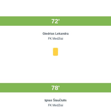
72'
Giedrius Lekandra
FK Medžiai
78'
Ignas Šiaučiulis
FK Medžiai