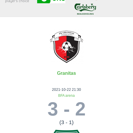
Senjorai 35+
Įmonių lyga
VRFS Futsal
Visi turnyrai
Granitas
Lauko
Vaikų ir
Senjorų ir
Vilniaus
futbolas
moterų
salės
futbolas
2021-10-22 21:30
futbolas
futbolas
II Lyga
Vilnius World
BFA arena
3 - 2
III Lyga
Cup
Vaikų lyga
Senjorai 35+
SFL Lyga
Mini futbolo
Senjorai 45+
Moterų lyga
SFL taurė
lyga‎
Futsal 45+
(3 - 1)
VRFS Taurė
Vasaros futbolo
VRFS Futsal
7x7 CUP
lyga
Select II