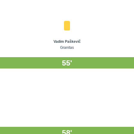
Vadim Paškevič
Granitas
55'
58'