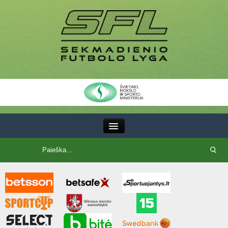
III Lyga
SFL Lyga
SFL taurė
7x7 CUP