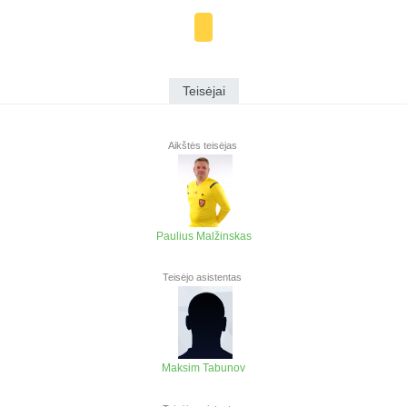
Teisėjai
Aikštės teisėjas
Paulius Malžinskas
Teisėjo asistentas
Maksim Tabunov